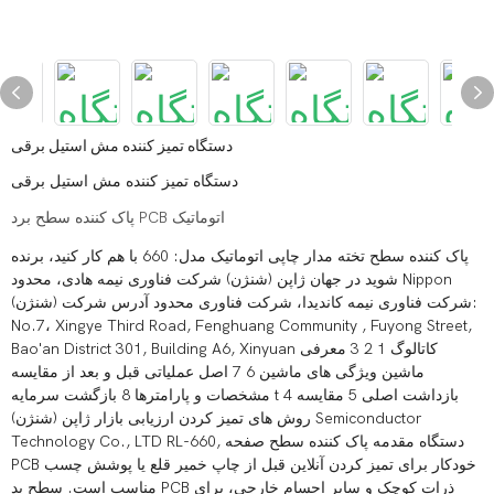
دستگاه تمیز کننده مش استیل برقی
دستگاه تمیز کننده مش استیل برقی
پاک کننده سطح برد PCB اتوماتیک
پاک کننده سطح تخته مدار چاپی اتوماتیک مدل: 660 با هم کار کنید، برنده
شوید در جهان ژاپن (شنژن) شرکت فناوری نیمه هادی، محدود Nippon
(شنژن) شرکت فناوری نیمه کاندیدا، شرکت فناوری محدود آدرس شرکت:
No.7، Xingye Third Road, Fenghuang Community , Fuyong Street,
Bao'an District 301, Building A6, Xinyuan کاتالوگ 1 2 3 معرفی
ماشین ویژگی های ماشین 6 7 اصل عملیاتی قبل و بعد از مقایسه
مشخصات و پارامترها 8 بازگشت سرمایه t 4 بازداشت اصلی 5 مقایسه
روش های تمیز کردن ارزیابی بازار ژاپن (شنژن) Semiconductor
Technology Co., LTD RL-660, دستگاه مقدمه پاک کننده سطح صفحه
PCB خودکار برای تمیز کردن آنلاین قبل از چاپ خمیر قلع یا پوشش چسب
مناسب است. سطح پد PCB ذرات کوچک و سایر اجسام خارجی، برای