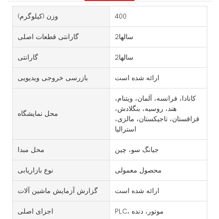
400
وزن (کیلوگرم)
سالها2
گارانتی قطعات اصلی
سالها2
گارانتی
ارائه شده است
بازرسی خروجی ویدیویی
کانادا، فرانسه، آلمان، ویتنام،
هند، روسیه، بنگلادش،
محل نمایشگاه
قزاقستان، تاجیکستان، مالزی،
استرالیا
جیانگ سو، چین
محل مبدا
محصول معمولی
نوع بازاریابی
ارائه شده است
گزارش آزمایش ماشین آلات
PLC، موتور، دنده
اجزای اصلی