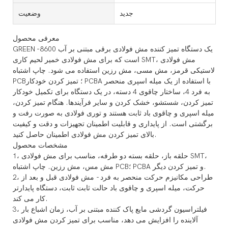
جدید
وضعیت
معرفی محصول
GREEN -8600 یک دستگاه تمیز کننده مش فولادی برقی مبتنی بر آب
است که برای مش فولادی خمیر لحیم کاری SMT، مش فولادی
لاستیکی قرمز، مش مسی، مش رزین استفاده می شود. چاپ اشتباه
PCB؛ تمیز کردن خودکار PCBA با استفاده از یک میله اسپری منحصر
به فرد 4، ساختار چاقوی 4 دسته، در یک دستگاه برای تکمیل خودکار
تمیز کردن، شستشو، خشک کردن و سایر فرآیندها. هنگام تمیز کردن،
میله اسپری و چاقوی باد ثابت هستند و توری فولادی به صورت رفت و
برگشتی است. از پایداری و قابلیت اطمینان تجهیزات و دقت و کیفیت
بالای تمیز کردن مش فولادی اطمینان حاصل کنید.
مشخصات محصول
1، حلقه باز، حلقه بسته دو طرفه، مناسب برای مش فولادی SMT،
مش مس، مش رزین. چاپ اشتباه PCB؛ PCBA و تمیز کردن دیگر.
2، طراحی مکانیزم حرکت منحصر به فرد - مش فولادی قبل و بعد از
حرکت، میله اسپری و چاقوی باد حالت ثابت ثابت، دستگاه پایدارتر
کار می کند.
3، فیلتراسیون گردشی مایع پاک کننده مبتنی بر آب، زمان اشباع بار
آلاینده را افزایش می دهد، مناسب برای تمیز کردن مش فولادی