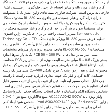
دستگاه RL-660 این دستگاه مجهز به دستگاه خلاء خلاء برای حذف به موقع
گرد و غبار، مو، زباله و سایر اجسام خارجی، جلوگیری از چسبیدن اشیاء
خارجی به برس است. شرکت فناوری نیمه هادی ژاپن (شنژن)، با مسئولیت
محدود دستگاه RL-660 دارای درام گرد و غبار چسبنده غیر چاقوی ضد
الکتریسیته ساکن با ویسکوزیته بالا است، پس از استفاده از یک قطعه می
توان مستقیماً بدون برش آن را جدا کرد و گرد و غبار چسبنده محکم تر،
تمیزتر است. راحت تر برای جایگزینی ژاپن (شنژن) Semiconductor
Technology Co., LTD ویژگی های دستگاه RL-660 تنظیم عرض مسیر
صفحه ورودی ساده و راحت است. ژاپن (شنژن) شرکت فناوری نیمه
هادی، محدود پروژه پارامترهای مشخصات RL-660 RL-660 مشخصات /
نکات پارامترها اندازه PCB 50 ~ 300 (W) میلی متر سایر مدل ها با
ضخامت PCB بستر بزرگ 0.5 ~ 5 میلی متر مطابقت ویژه ای با بستر زیر
دارد. ارتفاع انتقال 0.4 میلی‌متر برس را تمیز کنید جاروبرقی گرد و غبار
چرخ غلتکی 900+25 میلی‌متر یک ریشه A مجموعه قبل و بعد از دو ریشه
چسباندن کاغذ گرد و غبار یک جهت مداری قرقره چپ، راست یا راست
چپ قابل انتخاب مسیر لبه ثابت قبل از تثبیت یا پس از تثبیت مسیر قابل
انتخاب تنظیم عرض حرکت دست تنظیم خودکار عرض مسیر اختیاری است
تشخیص دستگاه الکترواستاتیک داخلی انتخاب دستگاه حذف الکترواستاتیک
ویژه منبع هوا 0.4-0.5MPa منبع AC220V,50HZ 500W ولتاژ ویژه باید
مشخص شود ابعاد کلی (mm) 890X600X1400 وزن (SeduhenKG) ژاپن ,
LTD RL 660 اصلی برای به دست آوردن ساختار ژاپن (شنژن) شرکت