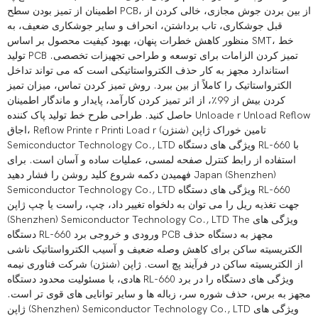
اطمینان از تمیز بودن سطح PCB، از بین بردن جوش مجازی، خالی کردن از
قبل جوشکاری، تاب برداشتن، انحراف و سایر جوشکاری ضعیف، به
منظور کاهش خطرات پنهان، بهبود کیفیت محصول بر اساس SMT، خط
تولید PCB تمیز کردن الزامات برای توسعه و طراحی تجهیزات تخصصی.
استاندارد مجهز به کار حذف الکترواستاتیکی است که می تواند تداخل
الکترواستاتیک را کاملاً از بین ببرد. روش تمیز کردن تماس، میزان تمیز
کردن بیش از 99٪، از اثر تمیز کردن کارآمد، پایدار و ماندگار اطمینان
حاصل کنید. طراحی طرح خط تولید پاک کننده Unloade r Unload Reflow
اجاق، Reflow Printe r Printi Load r تامین خوراک ژاپن (شنژن)
Semiconductor Technology Co., LTD ویژگی های دستگاه RL-660 با
استفاده از رابط کنترل صفحه لمسی، عملیات ساده و آسان است. برای
فهمیدن دکمه شروع کلید روشن را فشار دهید Japan (Shenzhen)
Semiconductor Technology Co., LTD ویژگی های دستگاه RL-660
جهت تغذیه ریل را می توان به دلخواه تغییر داد، چپ، راست یا چپ ژاپن
(Shenzhen) Semiconductor Technology Co., LTD The ویژگی های
دستگاه RL-660 ورودی و خروجی برد PCB مجهز به دستگاه حذف
الکتریسیته ساکن برای کاهش وصله ضعیف و آسیب الکترواستاتیک ناشی
از الکتریسیته ساکن در فرآیند پچ است. ژاپن (شنژن) شرکت فناوری نیمه
هادی، با مسئولیت محدود دستگاه RL-660 ویژگی های دستگاه را در برد
مجهز به برس، حذف شوره سر، زباله ها و سایر توانایی های قوی تر است.
ژاپن (Shenzhen) Semiconductor Technology Co., LTD ویژگی های