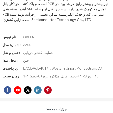
است. و پاک کننده خودکار پانل PCB نیز بیشتر و بیشتر رایج خواهد بود. در
آینده، بسته بندی SMT تمایل به کوچک شدن دارد، سطح را قبل از وصله
PCB تمیز می کند و حذف الکتریسیته ساکن بخشی از فرآیند تولید شده
است. ژاپن (شنژن) Semiconductor Technology Co., LTD
GREEN
نام نویس:
8600
شمارۀ مدل:
حمایت کشتی دریایی
حمل و نقل:
چین
محل مبدا:
L/C،D/A،D/P،T/T،Western Union،MoneyGram،OA
پرداخت‌ها:
1-1 (جعبه): 15 (روز)،> 1 (جعبه): قابل مذاکره (روز)
زمان سرب:
جزئیات محصد