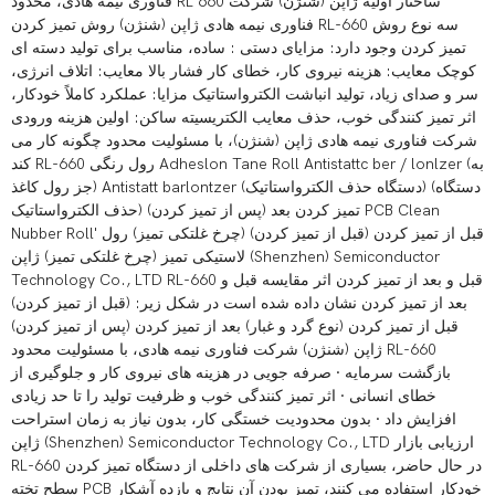
فناوری نیمه هادی، محدود RL 660 ساختار اولیه ژاپن (شنژن) شرکت
فناوری نیمه هادی ژاپن (شنژن) روش تمیز کردن RL-660 سه نوع روش
تمیز کردن وجود دارد: مزایای دستی : ساده، مناسب برای تولید دسته ای
کوچک معایب: هزینه نیروی کار، خطای کار فشار بالا معایب: اتلاف انرژی،
سر و صدای زیاد، تولید انباشت الکترواستاتیک مزایا: عملکرد کاملاً خودکار،
اثر تمیز کنندگی خوب، حذف معایب الکتریسیته ساکن: اولین هزینه ورودی
شرکت فناوری نیمه هادی ژاپن (شنژن)، با مسئولیت محدود چگونه کار می
کند RL-660 رول رنگی Adheslon Tane Roll Antistattc ber / lonlzer (به
جز رول کاغذ) Antistatt barlontzer (دستگاه حذف الکترواستاتیک) (دستگاه
حذف الکترواستاتیک) تمیز کردن بعد (پس از تمیز کردن) PCB Clean
Nubber Roll' قبل از تمیز کردن (قبل از تمیز کردن) (چرخ غلتکی تمیز) رول
لاستیکی تمیز (چرخ غلتکی تمیز) ژاپن (Shenzhen) Semiconductor
Technology Co., LTD RL-660 قبل و بعد از تمیز کردن اثر مقایسه قبل و
بعد از تمیز کردن نشان داده شده است در شکل زیر: (قبل از تمیز کردن)
قبل از تمیز کردن (نوع گرد و غبار) بعد از تمیز کردن (پس از تمیز کردن)
ژاپن (شنژن) شرکت فناوری نیمه هادی، با مسئولیت محدود RL-660
بازگشت سرمایه · صرفه جویی در هزینه های نیروی کار و جلوگیری از
خطای انسانی · اثر تمیز کنندگی خوب و ظرفیت تولید را تا حد زیادی
افزایش داد · بدون محدودیت خستگی کار، بدون نیاز به زمان استراحت
ژاپن (Shenzhen) Semiconductor Technology Co., LTD ارزیابی بازار
RL-660 در حال حاضر، بسیاری از شرکت های داخلی از دستگاه تمیز کردن
سطح تخته PCB خودکار استفاده می کنند، تمیز بودن آن نتایج و بازده آشکار