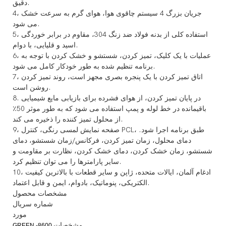
دقیق.
4، جریان بزرگ 4 سیستم چاقوی هوا، هوای گرم به سرعت خشک
می شود.
5، استفاده کلی از بدنه فولاد ضد زنگ 304، مقاوم در برابر خوردگی
اسید و قلیایی، با دوام.
6، عملیات با یک کلیک، تمیز کردن، شستشو و خشک کردن با توجه به
برنامه تنظیم شده به طور خودکار کامل می شود.
7، اتاق تمیز کردن با یک پنجره بصری مجهز است، روند تمیز کردن
روشن است.
8. در پایان تمیز کردن، از هوای فشرده برای بازیابی مایع شیمیایی
باقیمانده در خط لوله و پمپ استفاده می شود که به طور موثر 50٪
از محلول تمیز کننده را ذخیره می کند.
9، صفحه نمایش لمسی رنگی، کنترل PCL، طبق برنامه اجرا شود.
دمای محلول، زمان تمیز کردن، فرکانس/زمان شستشو، دمای
شستشو، زمان خشک کردن، دمای خشک کردن، نظارت بر مقاومت و
سایر پارامترها را می توان تنظیم کرد.
10، ادغام آلمان، ایالات متحده، ژاپن و سایر قطعات با بالاترین کیفیت
الکتریکی، پنوماتیک، بادوام، ایمن و قابل اعتماد.
مشخصات محصول
شماره سریال
مورد
مشخصات
GREEN -8600