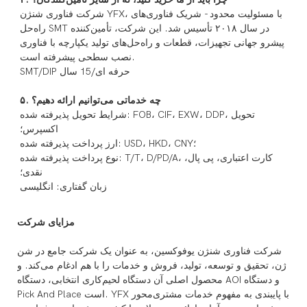
شرکت فناوری شنژن YFX، با مسئولیت محدود - شریک فناوری‌های
راه‌حل SMT در سال ۲۰۱۸ تأسیس شد. این شرکت، تأمین‌کننده
پیشرو جهانی تجهیزات، قطعات و راه‌حل‌های تولید یکپارچه با فناوری
نصب سطحی پیشرفته است.
SMT/DIP حرفه ای/15 سال
۵. چه خدماتی می‌توانیم ارائه دهیم؟
شرایط تحویل پذیرفته شده: FOB، CIF، EXW، DDP، تحویل
اکسپرس؛
ارز پرداخت پذیرفته شده: USD، HKD، CNY؛
نوع پرداخت پذیرفته شده: T/T، D/PD/A، کارت اعتباری، پی پال،
نقدی؛
زبان گفتاری: انگلیسی
مزایای شرکت
شرکت فناوری شنژن یوفوکسین، به عنوان یک شرکت جامع در شن
ژن، تحقیق و توسعه، تولید، فروش و خدمات را با هم ادغام می‌کند. و
محصول اصلی آن دستگاه لحیم‌کاری انتخابی، دستگاه AOI و دستگاه
Pick And Place است. YFX با پایبندی به مفهوم خدمات مشتری‌محور