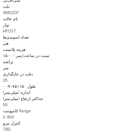
سی‌اف‌تی
تلت
XMS2OF
نام حالت
نوار
HPOST
تعداد اسپیندی‌ها
هی
هزینه پلاتمنت
۱۵۰۰۰ سنت در ساعت/سر
تراشه
متر
دقت در جایگذاری
25
۰۰۹~طول ۱۵۰×۷۵
اندازه (میلی‌متر)
حداکثر ارتفاع (میلی‌متر)
55
کامپوننت Rsnge
3-800
کنترل نیرو
TBD