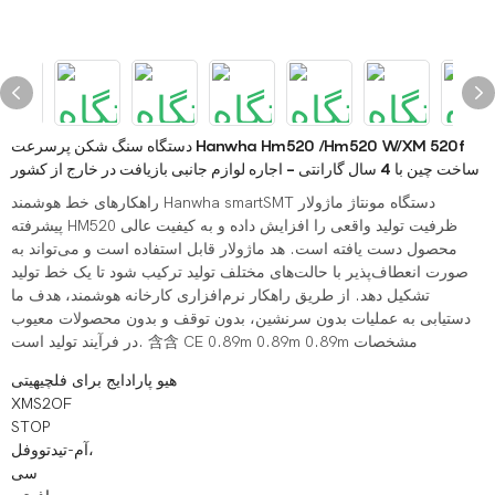
دستگاه سنگ شکن پرسرعت Hanwha Hm520 /Hm520 W/XM 520f
ساخت چین با 4 سال گارانتی - اجاره لوازم جانبی بازیافت در خارج از کشور
راهکارهای خط هوشمند Hanwha smartSMT دستگاه مونتاژ ماژولار
پیشرفته HM520 ظرفیت تولید واقعی را افزایش داده و به کیفیت عالی
محصول دست یافته است. هد ماژولار قابل استفاده است و می‌تواند به
صورت انعطاف‌پذیر با حالت‌های مختلف تولید ترکیب شود تا یک خط تولید
تشکیل دهد. از طریق راهکار نرم‌افزاری کارخانه هوشمند، هدف ما
دستیابی به عملیات بدون سرنشین، بدون توقف و بدون محصولات معیوب
در فرآیند تولید است. 含含 CE 0.89m 0.89m 0.89m مشخصات
هیو پارادایج برای فلچیهیتی
XMS2OF
STOP
آم-تیدتووفل،
سی