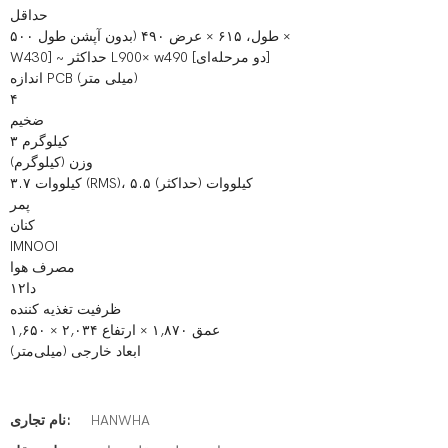
حداقل
طول، ۶۱۵ × عرض ۴۹۰ (بدون آپشن طول ۵۰۰ ×
W430] ~ حداکثر L900× w490 [دو مرحله‌ای]
اندازه PCB (میلی متر)
۴
ضخیم
۳ کیلوگرم
وزن (کیلوگرم)
۳.۷ کیلووات (RMS)، ۵.۵ کیلووات (حداکثر)
پمر
کنان
IMNOOI
مصرف هوا
۱۲دا
ظرفیت تغذیه کننده
۱,۶۵۰ × عمق ۱,۸۷۰ × ارتفاع ۲,۰۳۴
ابعاد خارجی (میلی‌متر)
HANWHA
نام تجاری: