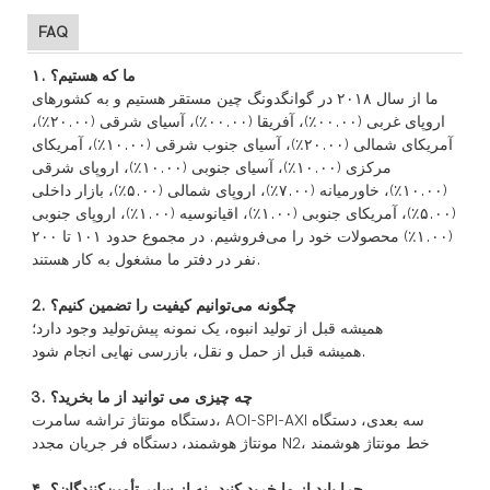
FAQ
۱. ما که هستیم؟
ما از سال ۲۰۱۸ در گوانگدونگ چین مستقر هستیم و به کشورهای
اروپای غربی (۰۰.۰۰٪)، آفریقا (۰۰.۰۰٪)، آسیای شرقی (۲۰.۰۰٪)،
آمریکای شمالی (۲۰.۰۰٪)، آسیای جنوب شرقی (۱۰.۰۰٪)، آمریکای
مرکزی (۱۰.۰۰٪)، آسیای جنوبی (۱۰.۰۰٪)، اروپای شرقی
(۱۰.۰۰٪)، خاورمیانه (۷.۰۰٪)، اروپای شمالی (۵.۰۰٪)، بازار داخلی
(۵.۰۰٪)، آمریکای جنوبی (۱.۰۰٪)، اقیانوسیه (۱.۰۰٪)، اروپای جنوبی
(۱.۰۰٪) محصولات خود را می‌فروشیم. در مجموع حدود ۱۰۱ تا ۲۰۰
نفر در دفتر ما مشغول به کار هستند.
2. چگونه می‌توانیم کیفیت را تضمین کنیم؟
همیشه قبل از تولید انبوه، یک نمونه پیش‌تولید وجود دارد؛
همیشه قبل از حمل و نقل، بازرسی نهایی انجام شود.
3. چه چیزی می توانید از ما بخرید؟
دستگاه مونتاژ تراشه سامرت، AOI-SPI-AXI سه بعدی، دستگاه
مونتاژ هوشمند، دستگاه فر جریان مجدد N2، خط مونتاژ هوشمند
۴. چرا باید از ما خرید کنید، نه از سایر تأمین‌کنندگان؟