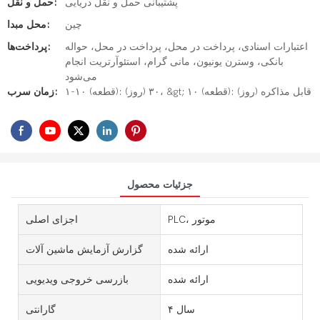
پشتیبانی حمل و نقل دریایی
حمل و نقل:
چین
محل مبدا:
اعتبارات اسنادی، پرداخت در محل، پرداخت در محل، حواله
پرداخت‌ها:
بانکی، وسترن یونیون، مانی گرام، استئوآرتریت انجام
می‌شود
۱-۱۰ (قطعه): ۳۰ (روز)، &gt; ۱۰ (قطعه): قابل مذاکره (روز)
زمان سرب:
جزئیات محصول
PLC، موتور
اجزای اصلی
ارائه شده
گزارش آزمایش ماشین آلات
ارائه شده
بازرسی خروجی ویدیویی
۴ سال
گارانتی