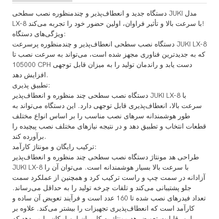
دستگاه جدید و انعطاف‌پذیر و چندمنظوره نصب سطحی JUKI مدل
LX-8 با سرعت بالا و تأثیر فراوان، اولین حضور خود را تجربه می‌کند!
ویژگی‌های دستگاه:
دستگاه نصب سطحی انعطاف‌پذیر و چندمنظوره پرسرعت JUKI LX-8
که به جدیدترین فناوری مجهز شده است، می‌تواند به سرعت نصب تا
105000 CPH دست یابد و راندمان تولید را به میزان قابل توجهی
افزایش دهد.
تطبیق پذیری:
دستگاه نصب سطحی چند منظوره و انعطاف‌پذیر JUKI LX-8 با
سرعت بالا، انعطاف‌پذیری قابل توجهی دارد. این دستگاه می‌تواند به
طور هوشمندانه سرهای نصب مناسب را بر اساس انواع مختلف
قطعات انتخاب و تطبیق دهد و در نتیجه نیازهای مختلف نصب پیچیده را
برآورده کند.
ترکیب رایگان و مونتاژ کارآمد:
طراحی هد مونتاژ دستگاه نصب سطحی چند منظوره و انعطاف‌پذیر
JUKI LX-8 با سرعت بالا بسیار هوشمندانه است. می‌توان آن را
آزادانه در سمت چپ و راست ترکیب کرد و همچنین از عملکرد سمت
جلو پشتیبانی می‌کند و تلفات چرخه تولید را به حداقل می‌رساند.
تعداد فیدرهای نصب شده تا 160 عدد است و فرآیند تعویض آن ساده و
کارآمد است که انعطاف‌پذیری تجهیزات را بیشتر می‌کند. علاوه بر
این، قابلیت تعویض هد مونتاژ به کاربران این امکان را می‌دهد که