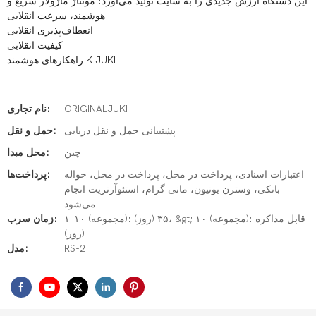
این دستگاه ارزش جدیدی را به سایت تولید می‌آورد: مونتاژ ماژولار سریع و
هوشمند، سرعت انقلابی
انعطاف‌پذیری انقلابی
کیفیت انقلابی
راهکارهای هوشمند K JUKI
ORIGINALJUKI
نام تجاری:
پشتیبانی حمل و نقل دریایی
حمل و نقل:
چین
محل مبدا:
اعتبارات اسنادی، پرداخت در محل، پرداخت در محل، حواله
پرداخت‌ها:
بانکی، وسترن یونیون، مانی گرام، استئوآرتریت انجام
می‌شود
۱-۱۰ (مجموعه): ۳۵ (روز)، &gt; ۱۰ (مجموعه): قابل مذاکره
زمان سرب:
(روز)
RS-2
مدل: