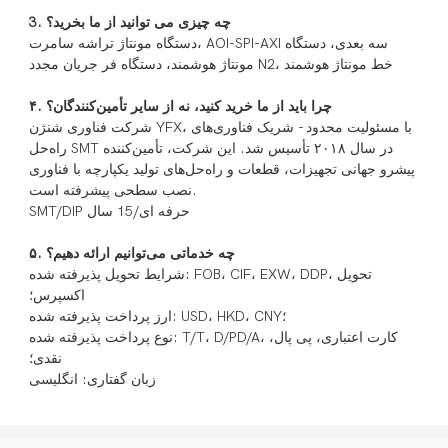
3. چه چیزی می توانید از ما بخرید؟
دستگاه مونتاژ تراشه سامرت، AOI-SPI-AXI سه بعدی، دستگاه
مونتاژ هوشمند، دستگاه فر جریان مجدد N2، خط مونتاژ هوشمند
۴. چرا باید از ما خرید کنید، نه از سایر تأمین‌کنندگان؟
شرکت فناوری شنژن YFX، با مسئولیت محدود - شریک فناوری‌های
راه‌حل SMT در سال ۲۰۱۸ تأسیس شد. این شرکت، تأمین‌کننده
پیشرو جهانی تجهیزات، قطعات و راه‌حل‌های تولید یکپارچه با فناوری
نصب سطحی پیشرفته است.
SMT/DIP حرفه ای/15 سال
۵. چه خدماتی می‌توانیم ارائه دهیم؟
شرایط تحویل پذیرفته شده: FOB، CIF، EXW، DDP، تحویل
اکسپرس؛
ارز پرداخت پذیرفته شده: USD، HKD، CNY؛
نوع پرداخت پذیرفته شده: T/T، D/PD/A، کارت اعتباری، پی پال،
نقدی؛
زبان گفتاری: انگلیسی