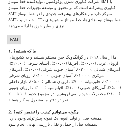
شرکت فناوری شنژن یوفوکسین، تولیدکننده خط مونتاژ SMT با
فناوری پیشرفته است که بر تحقیق و توسعه تجهیزات خط مونتاژ
SMT تمرکز دارد و راهکارهای پیشرفته جدیدی را در خط مونتاژ
SMT، خط تولید LED، خط مونتاژ نیمه‌هادی‌ها، خط مونتاژ ماشین‌های
انرژی و سایر حوزه‌ها ارائه می‌دهد.
FAQ
۱. ما که هستیم؟
ما از سال ۲۰۱۸ در گوانگدونگ چین مستقر هستیم و به کشورهای
اروپای غربی (۰۰.۰۰٪)، آفریقا (۰۰.۰۰٪)، آسیای شرقی (۲۰.۰۰٪)،
آمریکای شمالی (۲۰.۰۰٪)، آسیای جنوب شرقی (۱۰.۰۰٪)، آمریکای
مرکزی (۱۰.۰۰٪)، آسیای جنوبی (۱۰.۰۰٪)، اروپای شرقی
(۱۰.۰۰٪)، خاورمیانه (۷.۰۰٪)، اروپای شمالی (۵.۰۰٪)، بازار داخلی
(۵.۰۰٪)، آمریکای جنوبی (۱.۰۰٪)، اقیانوسیه (۱.۰۰٪)، اروپای جنوبی
(۱.۰۰٪) محصولات خود را می‌فروشیم. در مجموع حدود ۱۰۱ تا ۲۰۰
نفر در دفتر ما مشغول به کار هستند.
2. چگونه می‌توانیم کیفیت را تضمین کنیم؟
همیشه قبل از تولید انبوه، یک نمونه پیش‌تولید وجود دارد؛
همیشه قبل از حمل و نقل، بازرسی نهایی انجام شود.