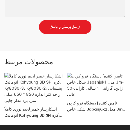
ارسال پرسش و پاسخ
محصولات مرتبط
تامین کننده] دستگاه فرو کردن
شکل خاص Japanjuk1 مدل Jm-
آشکارساز خمیر لحیم نوری کاملاً
50-ژاپن، گارانتی ۱ ساله، کارایی
اتوماتیک Kohyoung 3D SPI کره،
عالی
Ky8030-3، Ky8030-2،
پشتیبانی از حداکثر اندازه 850 *