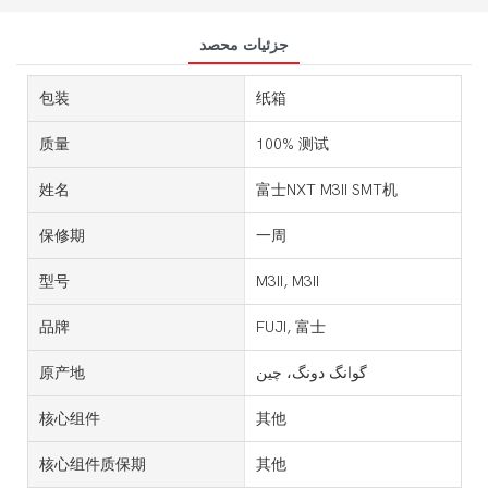
جزئیات محصد
包装
纸箱
质量
100% 测试
姓名
富士NXT M3II SMT机
保修期
一周
型号
M3II, M3II
品牌
FUJI, 富士
گوانگ دونگ، چین
原产地
核心组件
其他
核心组件质保期
其他