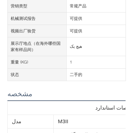
营销类型
常规产品
机械测试报告
可提供
视频出厂验货
可提供
展示厅地点（在海外哪些国
هیچ یک
家有样品间）
重量 (KG)
1
状态
二手的
مشخصه
صات استاندارد
M3II
مدل