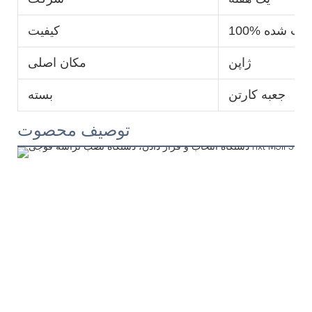
10 تست شده
کیفیت
ژاپن
مکان اصلی
جعبه کارتن
بسته
توصیف محصوت