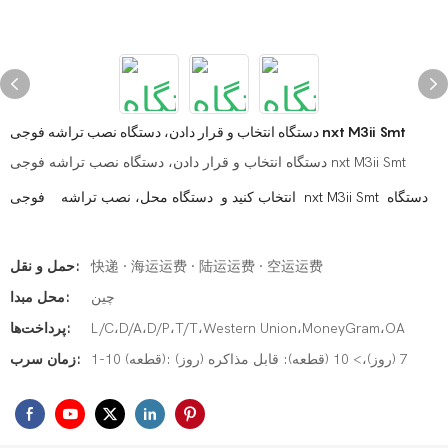
دستگاه انتخاب و قرار دادن، دستگاه نصب تراشه فوجی nxt M3ii Smt
دستگاه انتخاب و قرار دادن، دستگاه نصب تراشه فوجی nxt M3ii Smt
انتخاب کنید و دستگاه محل، نصب تراشه فوجی nxt M3ii Smt دستگاه
快递 · 海运运费 · 陆运运费 · 空运运费
حمل و نقل:
چین
محل مبدا:
L/C،D/A،D/P،T/T،Western Union،MoneyGram،OA
پرداخت‌ها:
1-10 (قطعه): 7 (روز)،> 10 (قطعه): قابل مذاکره (روز)
زمان سرب: