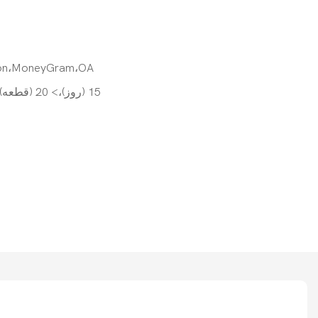
ion،MoneyGram،OA
1-20 (قطعه): 15 (روز)،> 20 (قطعه): قابل مذاکره (روز)