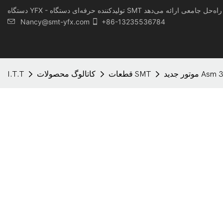
Nancy@smt-yfx.com
+86-13235536784
قطعات SMT
کاتالوگ محصولات
I.T.T