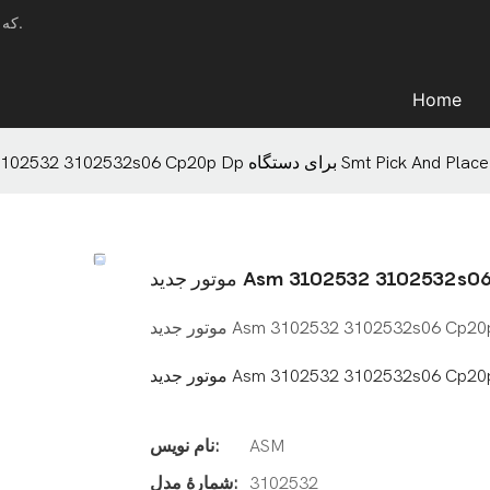
دستگاه YFX - تولیدکننده حرفه‌ای دستگاه SMT که راه‌حل جامعی ارائه می‌دهد.
Home
موتور جدید Asm 3102532 3102532s06 Cp20p Dp برای دستگاه Smt Pick And Place
ASM
نام نویس:
3102532
شمارۀ مدل: