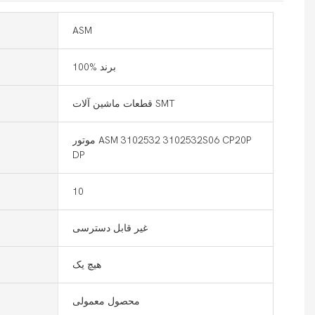
ASM
100% برند
قطعات ماشین آلات SMT
موتور ASM 3102532 3102532S06 CP20P
DP
10
غیر قابل دسترسی
هیچ یک
محصول معمولی