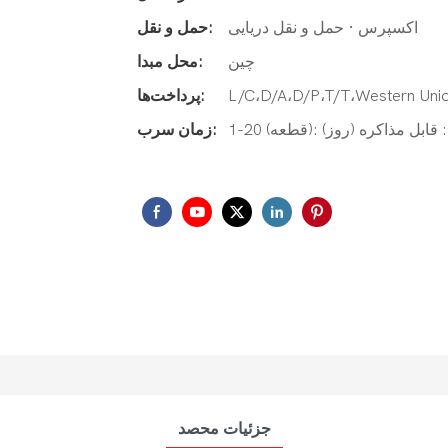
اکسپرس · حمل و نقل دریایی
حمل و نقل:
چین
محل مبدا:
L/C،D/A،D/P،T/T،Western Un
پرداخت‌ها:
زمان سرب:
جزئیات محصد