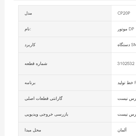
CP20P
مدل
موتور DP
نام:
اه SMT
کاربرد
3102532
شماره قطعه
PC
برنامه
رس نیست
گارانتی قطعات اصلی
رس نیست
بازرسی خروجی ویدیویی
آلمان
محل مبدا