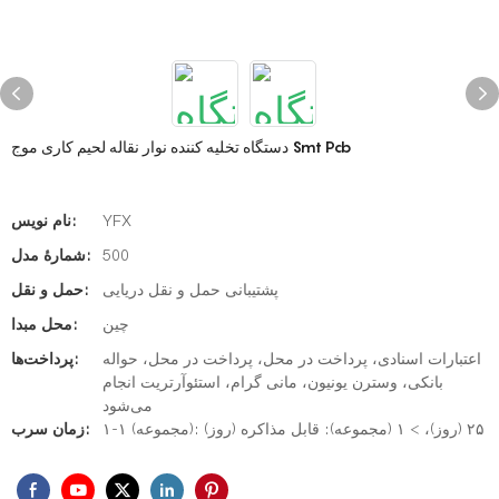
دستگاه تخلیه کننده نوار نقاله لحیم کاری موج Smt Pcb
YFX
نام نویس:
500
شمارۀ مدل:
پشتیبانی حمل و نقل دریایی
حمل و نقل:
چین
محل مبدا:
اعتبارات اسنادی، پرداخت در محل، پرداخت در محل، حواله
پرداخت‌ها:
بانکی، وسترن یونیون، مانی گرام، استئوآرتریت انجام
می‌شود
۱-۱ (مجموعه): ۲۵ (روز)، > ۱ (مجموعه): قابل مذاکره (روز)
زمان سرب: