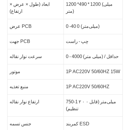
1200 (میلی
*
490
*
1200
ابعاد (طول × عرض ×
متر)
ارتفاع)
0 (میلی‌متر)
40
-
0
عرض PCB
چپ
-
راست
جهت PCB
(میلی متر) / حداقل
4000
-
0
سرعت نوار نقاله
1P AC220V 50/60HZ 15W
موتور
1P AC220V 50/60HZ
منبع تغذیه
میلی‌متر
(قابل
۰ ۰
۲
-1
750
ارتفاع نوار نقاله
تنظیم)
کمربند ESD
جنس تسمه