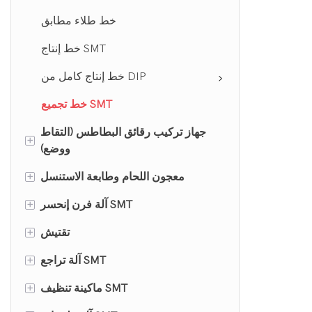
خط طلاء مطابق
خط إنتاج SMT
خط إنتاج كامل من DIP
خط تجميع SMT
جهاز تركيب رقائق البطاطس (التقاط
+
ووضع)
+
ماكينة باناسونيك للالتقاط والوضع
معجون اللحام وطابعة الاستنسل
+
آلة فرن إنحسر SMT
ماكينة جوكي للالتقاط والوضع
طابعة نصف استنسل
+
آلة اختيار ووضع هانوا
طابعة استنسل أوتوماتيكية
فرن إعادة التدفق
تقتيش
+
الفحص البصري الآلي (AOI)
آلة تراجع SMT
ماكينة فوجي للالتقاط والوضع
آلة فرن المعالجة
+
فحص معجون اللحام (SPI)
ماكينة تنظيف SMT
ياماها آلة اختيار ووضع
حدد لحام الموجة