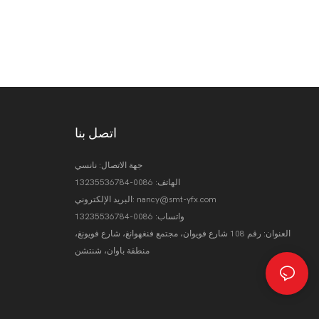
اتصل بنا
جهة الاتصال: نانسي
الهاتف: 0086-13235536784
nancy@smt-yfx.com
البريد الإلكتروني:
واتساب: 0086-13235536784
العنوان: رقم 108 شارع فويوان، مجتمع فنغهوانغ، شارع فويونغ،
منطقة باوان، شنتشن