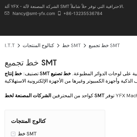
آلة YFX - الشركة المصنعة لآلة SMT الاحترافية التي توفر حلاً شاملاً.
Nancy@smt-yfx.com
+86-13235536784
خط تجميع SMT
خط SMT
كتالوج المنتجات
I.T.T
خط تجميع SMT
نية على لوحات الدوائر المطبوعة.
خط إنتاج SMT
تصنيف:
الشركات المصنعة لخط SMT
كواحد من المحترفين
كتالوج المنتجات
-
خط SMT