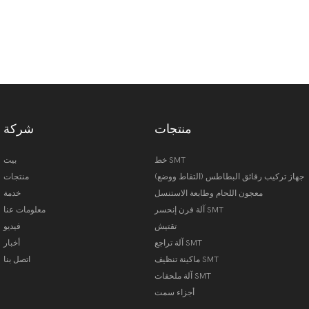
منتجات
شركة
خط SMT
بيت
جهاز تركيب رقائق البطاطس (التقاط ووضع)
منتجات
معجون اللحام وطابعة الاستنسل
خدمة
آلة فرن إنحسر SMT
معلومات عنا
تقتيش
فيديو
آلة تراجع SMT
أخبار
ماكينة تنظيف SMT
اتصل بنا
آلة ملحقات SMT
أجزاء سمت