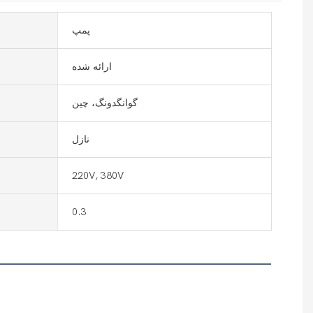
پمپ
ارائه شده
گوانگدونگ، چین
نازل
220V, 380V
0.3