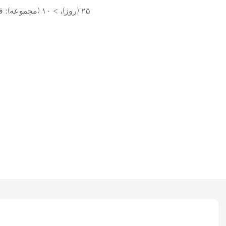
۱-۱۰ (مجموعه): ۲۵ (روز)، > ۱۰ (مجموعه): قابل مذاکره (روز)