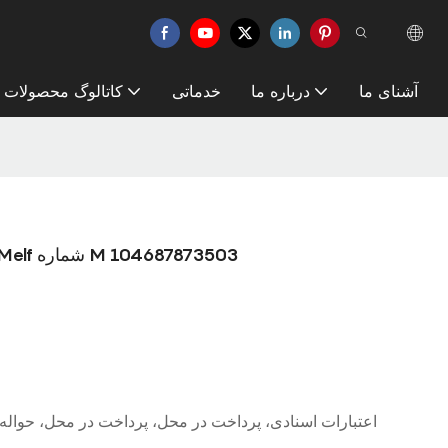
آشنای ما
درباره ما
خدماتی
کاتالوگ محصولات
نازل اصلی Allnewpanasonic مدل Msr Melf شماره M 104687873503
اعتبارات اسنادی، پرداخت در محل، پرداخت در محل، حواله 