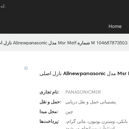
دستگاه YFX - تولیدکننده حرفه‌ای دستگاه SMT که راه‌حل جامعی ارائه می‌دهد.
Home
نازل اصلی Allnewpanasonic مدل Msr Melf شماره M 104687873503
PANASONICMSR
نام تجاری:
پشتیبانی حمل و نقل دریایی
حمل و نقل:
چین
محل مبدا:
بانکی، وسترن یونیون، مانی گرام،
پرداخت‌ها:
استئوآرتریت انجام می‌شود