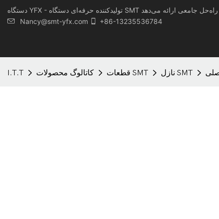
Nancy@smt-yfx.com
+86-13235536784
نازل SMT
قطعات SMT
کاتالوگ محصولات
I.T.T