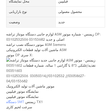
فیلیپین
محل نمایشگاه
محصول معمولی
نوع بازاریابی
جدید
وضعیت
لوازم جانبی دستگاه مونتاژ تراشه ASM زیمنس - شماره موتور DP:
03102532S06 03153682 اصلی و جدید
موتور دستگاه نصب تراشه ASM Siemens
ماشین آلات تولید قطعات الکترونیکی ASM
موتور DP سری X:
03102532S06 03050314//03102532 //03058627-
04/03153682
موتور ماشین آلات تولید الکترونیک
نمایشگاه موتور فیلیپین
نمایشگاه موتور فیلیپین
زیمنس TX1
دستگاه SMT
سرعت لحیم کاری