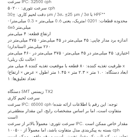
سرعت IPC: 32500 cph
سرعت تئوری: ۵۰۲۰۰ cph
دقت لحیم کاری: ±30 µm / 3σ، ±25 µm / 3σ با HPF**
محدوده قطعات: 0201 (متریک، یعنی 0.6 میلی‌متر × 0.3 میلی‌متر) -
6x6 میلی‌متر
ارتفاع قطعه: ۴ میلی‌متر
اندازه برد مدار چاپی: ۴۵ میلی‌متر در ۴۵ میلی‌متر - ۳۷۵ میلی‌متر در
۲۶۰ میلی‌متر (استاندارد)
اختیاری: ۴۵ میلی‌متر در ۴۵ میلی‌متر - ۳۷۵ میلی‌متر در ۴۶۰ میلی‌متر
(حالت تک ریلی)
ظرفیت تغذیه کننده: ۸۰ قطعه با موقعیت تغذیه کننده ۸ میلی متر x
ابعاد دستگاه: ۱.۰ متر × ۲.۳ متر × ۱.۴۵ متر (طول × عرض × ارتفاع)
تعداد تعلیق‌ها: ۱
دستگاه SMT زیمنس TX2
سرعت لحیم کاری
سرعت IPC: 65000 cph (توجه: این رقم با اطلاعات ارائه شده
متفاوت است، اما بر اساس مشخصات رایج، این مقدار منطقی‌تر
است)
سرعت تئوری: معمولاً بالاتر از سرعت IPC. مقدار خاص ممکن است
بسته به پیکربندی مدل متفاوت باشد، اما معمولاً از ۱۰۰۵۰۰ cph
تجاوز نمی‌کند (این یک مقدار تخمینی است و رقم واقعی ممکن است