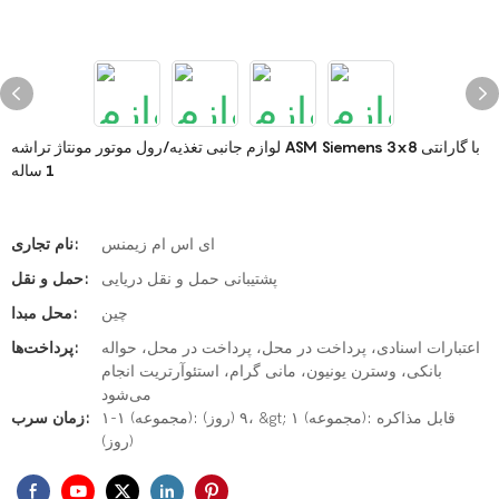
لوازم جانبی تغذیه/رول موتور مونتاژ تراشه ASM Siemens 3x8 با گارانتی
1 ساله
ای اس ام زیمنس
نام تجاری:
پشتیبانی حمل و نقل دریایی
حمل و نقل:
چین
محل مبدا:
اعتبارات اسنادی، پرداخت در محل، پرداخت در محل، حواله
پرداخت‌ها:
بانکی، وسترن یونیون، مانی گرام، استئوآرتریت انجام
می‌شود
۱-۱ (مجموعه): ۹ (روز)، &gt; ۱ (مجموعه): قابل مذاکره
زمان سرب:
(روز)