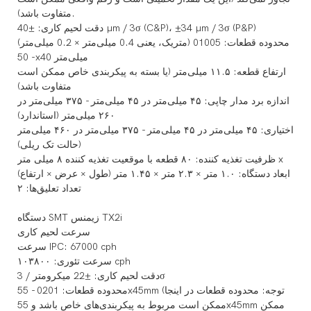
متفاوت باشد).
دقت لحیم کاری: ±40 µm / 3σ (C&P)، ±34 µm / 3σ (P&P)
محدوده قطعات: 01005 (متریک، یعنی 0.4 میلی‌متر × 0.2 میلی‌متر)
- 50x40 میلی‌متر
ارتفاع قطعه: ۱۱.۵ میلی‌متر (یا بسته به پیکربندی خاص ممکن است
متفاوت باشد)
اندازه برد مدار چاپی: ۴۵ میلی‌متر در ۴۵ میلی‌متر - ۳۷۵ میلی‌متر در
۲۶۰ میلی‌متر (استاندارد)
اختیاری: ۴۵ میلی‌متر در ۴۵ میلی‌متر - ۳۷۵ میلی‌متر در ۴۶۰ میلی‌متر
(حالت تک ریلی)
ظرفیت تغذیه کننده: ۸۰ قطعه با موقعیت تغذیه کننده ۸ میلی متر x
ابعاد دستگاه: ۱.۰ متر × ۲.۳ متر × ۱.۴۵ متر (طول × عرض × ارتفاع)
تعداد تعلیق‌ها: ۲
دستگاه SMT زیمنس TX2i
سرعت لحیم کاری
سرعت IPC: 67000 cph
سرعت تئوری: ۱۰۳۸۰۰ cph
دقت لحیم کاری: ±22 میکرومتر / 3σ
محدوده قطعات: 0201 - 55x45mm (توجه: محدوده قطعات در اینجا
ممکن است مربوط به پیکربندی‌های خاص باشد و 55x45mm ممکن