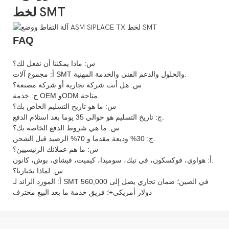
FAQ
س: ماذا يمكننا أن نفعل لك؟
أ: مجموع آلات SMT والحلول والدعم الفني والخدمة المهنية.
س: هل أنت شركة تجارية أو شركة مصنعة؟
ج: خدمة OEM وODM متاحة.
س: ما هو تاريخ التسليم الخاص بك؟
ج: تاريخ التسليم هو حوالي 35 يوما بعد استلام الدفع.
س: ما هي شروط الدفع الخاصة بك؟
ج: 30% وديعة مقدما و 70% الرصيد قبل الشحن.
س: ما هم عملائك الرئيسيين؟
أ: هواوي، فوكسكون، في تيك، سوميدا، كيميت، فيشاي، بوش، كانون.
س: لماذا تختارنا؟
أ: المورد الرائد لـ SMT في الصين؛ ضمان تجاري يصل إلى 560,000
دولار أمريكي+؛ فريق خدمة ما بعد البيع محترف