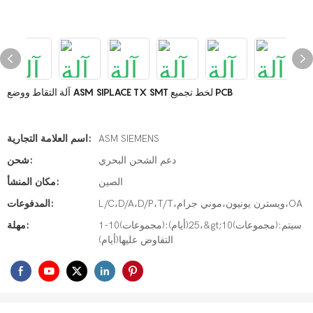
آلة التقاط ووضع ASM SIPLACE TX SMT لخط تجميع PCB
ASM SIEMENS
اسم العلامة التجارية:
دعم الشحن البحري
شحن:
الصين
مكان المنشأ:
L/C،D/A،D/P،T/T،ويسترن يونيون،موني جرام،OA
المدفوعات:
1-10(مجموعات):25(أيام)،&gt;10(مجموعات):سيتم
مهلة:
التفاوض عليها(أيام)