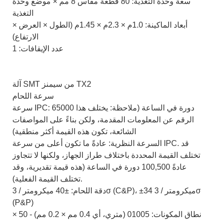
سعة وحدة التغذية: 80 قطعة مقاس 8 مم × موضع وحدة
التغذية
أبعاد الماكينة: 1.0م × 2.3م × 1.45م (الطول × العرض ×
الارتفاع)
عدد الإيقافات: 1
آلة SMT من سيمنز TX2
سرعة اللحام
سرعة IPC: 65000 دورة في الساعة (ملاحظة: يختلف هذا
الرقم عن المعلومات المقدمة، ولكن بناءً على المواصفات
الشائعة، تكون هذه القيمة أكثر منطقية)
السرعة النظرية: عادةً ما تكون أعلى من سرعة IPC. قد
تختلف القيمة المحددة باختلاف طراز الجهاز، ولكنها لا تتجاوز
عادةً 100,500 دورة في الساعة (هذه قيمة تقديرية، وقد
تختلف القيمة الفعلية).
دقة اللحام: ±40 ميكرومتر / 3σ (C&P)، ±34 ميكرومتر / 3σ
(P&P)
نطاق المكونات: 01005 (متري، أي 0.4 مم × 0.2 مم) - 50 ×