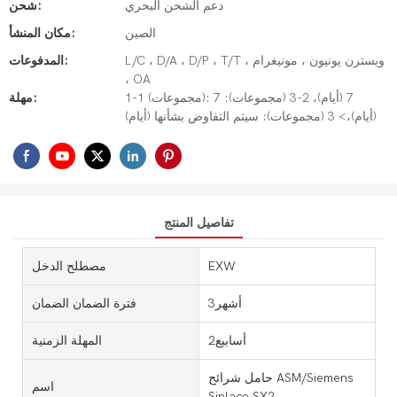
دعم الشحن البحري
شحن:
الصين
مكان المنشأ:
L/C ، D/A ، D/P ، T/T ، ويسترن يونيون ، مونيغرام
المدفوعات:
، OA
1-1 (مجموعات): 7 (أيام)، 2-3 (مجموعات): 7
مهلة:
(أيام)،> 3 (مجموعات): سيتم التفاوض بشأنها (أيام)
تفاصيل المنتج
EXW
مصطلح الدخل
أشهر3
فترة الضمان الضمان
أسابيع2
المهلة الزمنية
حامل شرائح ASM/Siemens
اسم
Siplace SX2