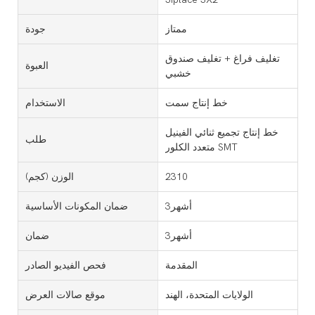
ممتاز
جودة
تغليف فراغ + تغليف صندوق
العبوة
خشبي
خط إنتاج سمت
الاستخدام
خط إنتاج تجميع ثنائي الفينيل
طلب
متعدد الكلور SMT
2310
الوزن (كجم)
أشهر3
ضمان المكونات الأساسية
أشهر3
ضمان
المقدمة
فحص الفيديو الصادر
الولايات المتحدة، الهند
موقع صالات العرض