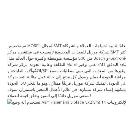
لشركاء
شركة موريل للمعدات المحدودة تأسست في شنتشن، مركز SMT في العالم، ولها أكثر من 10 سنوات من الخبرة. لقد قدمت أكثر
من 300 مؤسسة متوسطة وكبيرة حول العالم مثل Bosch وFlextronics وSamsung وVestas وغيرها. مع منتجات فعالة من حيث
التكلفة وعالية الجودة. تركز شركة Morel على توفير SMT والمعدات الطرفية الخاصة بها، مثل آلات التنسيب واللحام بإعادة التدفق
وآلات الطباعة وAOI/SPI ومعدات التنظيف وغيرها من المعدات التي تلبي متطلبات مصنع EMS. لدينا نظام كامل لإدارة سلسلة التوريد
راقبة الجودة لضمان وصول كل منتج إلى حالة عمل مثالية. تعد شركة Morel عضوًا في IPC وقد حصلت على شهادة
الجودة ISO لأننا نؤمن بأن العمليات الصارمة والمهنية يمكنها إنشاء منتج عالي الجودة. تمتلك شركة موريل فريقًا ممتازًا، وهو ما نفخر
م من يمكنهم إنشاء شركة ممتازة. في عالم الأعمال المتغير باستمرار، سوف
تسعى موريل دائمًا إلى التميز وخلق قيمة للعملاء!