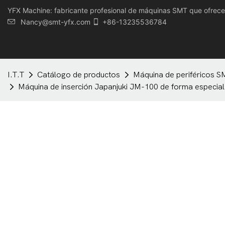
YFX Machine: fabricante profesional de máquinas SMT que ofrece u
Nancy@smt-yfx.com
+86-13235536784
I.T.T
Catálogo de productos
Máquina de periféricos S
Máquina de inserción Japanjuki JM-100 de forma especial