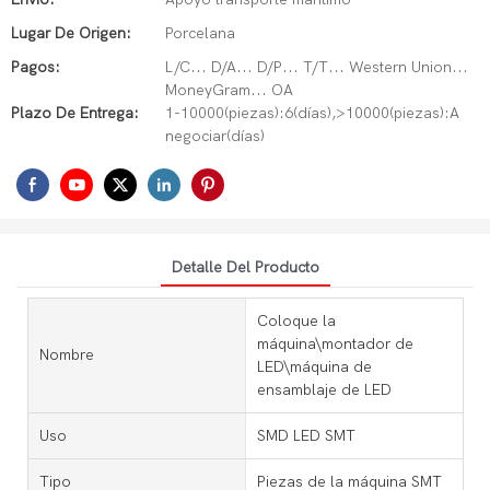
Lugar De Origen:
Porcelana
Pagos:
L/C... D/A... D/P... T/T... Western Union...
MoneyGram... OA
Plazo De Entrega:
1-10000(piezas):6(días),>10000(piezas):A
negociar(días)
Detalle Del Producto
Coloque la
máquina\montador de
Nombre
LED\máquina de
ensamblaje de LED
Uso
SMD LED SMT
Tipo
Piezas de la máquina SMT