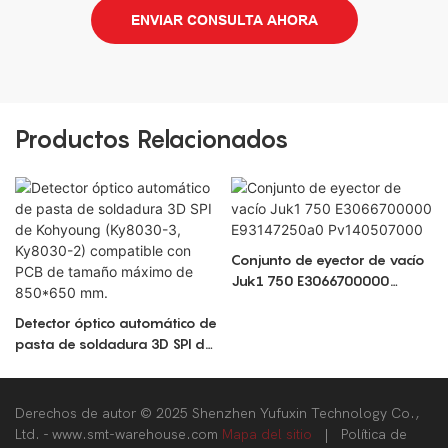
ENVIAR CONSULTA AHORA
Productos Relacionados
Conjunto de eyector de vacío
Juk1 750 E3066700000
E93147250a0 Pv140507000
Detector óptico automático de
pasta de soldadura 3D SPI de
Kohyoung (Ky8030-3,
Ky8030-2) compatible con
PCB de tamaño máximo de
Derechos de autor © 2025 Shenzhen Yufuxin Technology Co.,
850*650 mm.
Ltd. -
www.smt-warehouse.com
Mapa del sitio
|
Política
de