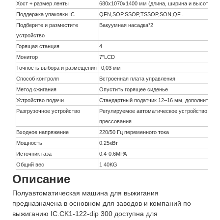
Хост + размер ленты
680x1070x1400 мм (длина, ширина и высота)
Поддержка упаковки IC
QFN,SOP,SSOP,TSSOP,SON,QF...
Подберите и разместите
Вакуумная насадка*2
устройство
Горящая станция
4
Монитор
7"LCD
Точность выбора и размещения
-0,03 мм
Способ контроля
Встроенная плата управления
Метод сжигания
Опустить горящее сиденье
Устройство подачи
Стандартный податчик 12–16 мм, дополнитель
Разгрузочное устройство
Регулируемое автоматическое устройство для 
прессования
Входное напряжение
220/50 Гц переменного тока
Мощность
0.25кВт
Источник газа
0.4-0.6MPA
Общий вес
1 40KG
Описание
Полуавтоматическая машина для выжигания
предназначена в основном для заводов и компаний по
выжиганию IC.CK1-122-dip 300 доступна для