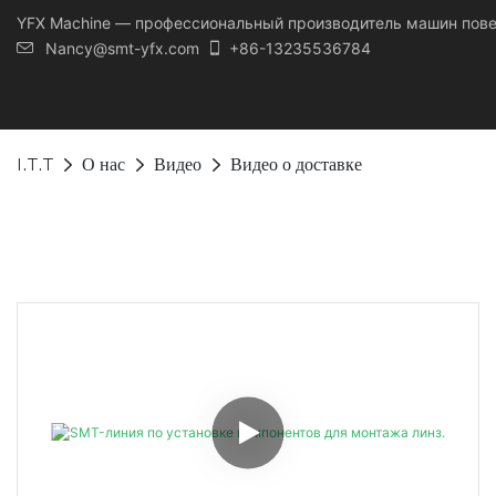
YFX Machine — профессиональный производитель машин пов
Nancy@smt-yfx.com
+86-13235536784
I.T.T
О нас
Видео
Видео о доставке