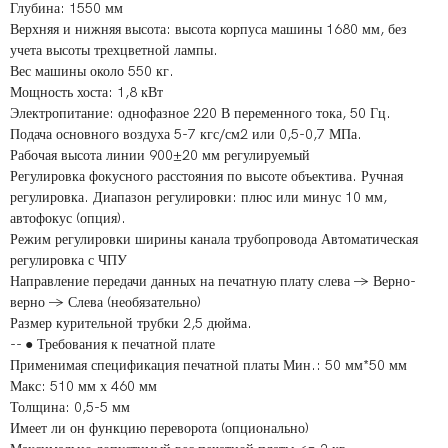
Глубина: 1550 мм
Верхняя и нижняя высота: высота корпуса машины 1680 мм, без
учета высоты трехцветной лампы.
Вес машины около 550 кг.
Мощность хоста: 1,8 кВт
Электропитание: однофазное 220 В переменного тока, 50 Гц.
Подача основного воздуха 5-7 кгс/см2 или 0,5-0,7 МПа.
Рабочая высота линии 900±20 мм регулируемый
Регулировка фокусного расстояния по высоте объектива. Ручная
регулировка. Диапазон регулировки: плюс или минус 10 мм,
автофокус (опция).
Режим регулировки ширины канала трубопровода Автоматическая
регулировка с ЧПУ
Направление передачи данных на печатную плату слева → Верно-
верно → Слева (необязательно)
Размер курительной трубки 2,5 дюйма.
-- ● Требования к печатной плате
Применимая спецификация печатной платы Мин.: 50 мм*50 мм
Макс: 510 мм х 460 мм
Толщина: 0,5-5 мм
Имеет ли он функцию переворота (опционально)