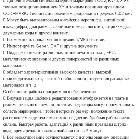
 Дополнительная система лазерной маркировки CO2/FAYB/УФ с
точным позиционированием XY и точным позиционированием
CCD+MARK. Точность положения маркировки в пределах 0,02 мм.
 Могут быть выгравированы китайские иероглифы, английский
язык, цифры, диаграммы, серийные номера, логотип, штрих-коды,
двумерные коды и другой контент.
 Возможность подключения к цеховой/MES системе.
 Импортируйте Geber, DXF и другие документы.
 Поддержка печати различных типов печатных плат, FPC,
металлических экранов и других поверхностей из различных
материалов.
 обладает характеристиками высокого качества, высокой
производительности, высокой стабильности, отсутствия расходных
материалов и т. д.
Особенности работы программного обеспечения:
 Визуализация шаблона редактирования отображается на плате в
режиме реального времени, поэтому редакторы могут просматривать
область маркировки, чтобы настроить размер, положение текста,
расстояние между текстами и многое другое. Удобная работа очень
сильна. Быстрая работа, адаптация к различным правилам штрих-
кода, время редактирования шаблона около 3 минут.
 Все редактирование осуществляется с использованием операции