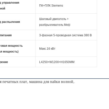
д управления
ПК+ПЛК Siemens
ной
Шаговый двигатель +
д распыления
разбрызгиватель Meiji
 питания
3-фазная 5-проводная система 380 В
товая мощность
Макс.16 кВт
ая мощность)
рение
L4250×W1200×H1650MM