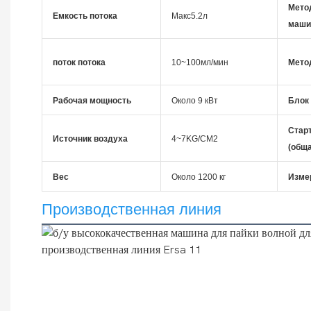
Мето
Емкость потока
Макс5.2л
маши
поток потока
10~100мл/мин
Мето
Рабочая мощность
Около 9 кВт
Блок
Стар
Источник воздуха
4~7KG/CM2
(общ
Вес
Около 1200 кг
Изме
Производственная линия