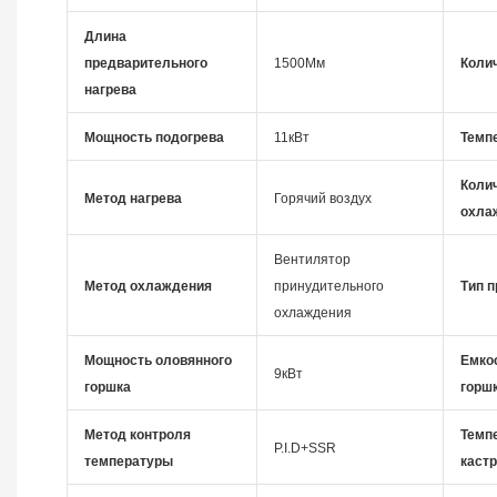
Длина
предварительного
1500Мм
Коли
нагрева
Мощность подогрева
11кВт
Темп
Коли
Метод нагрева
Горячий воздух
охла
Вентилятор
Метод охлаждения
принудительного
Тип п
охлаждения
Мощность оловянного
Емко
9кВт
горшка
горш
Метод контроля
Темп
P.I.D+SSR
температуры
каст