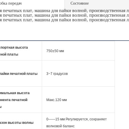
бка передач
Состояние
спортная высота
750±50 мм
тной платы
пайки печатной платы
3~7 градусов
имальная высота
онента печатной
Макс.120 мм
ы
0——15 мм Регулируется, сохраняет
азон высоты волны
волновой баланс