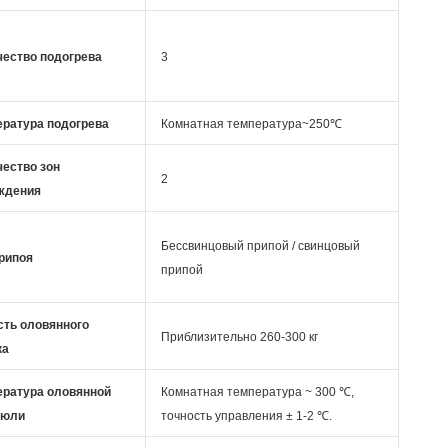
чество подогрева
3
ература подогрева
Комнатная температура~250℃
чество зон
2
ждения
Бессвинцовый припой / свинцовый
рипоя
припой
сть оловянного
Приблизительно 260-300 кг
ка
ература оловянной
Комнатная температура ~ 300 ℃,
рюли
точность управления ± 1-2 ℃.