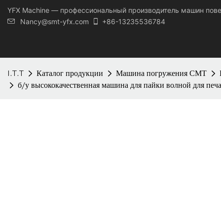
YFX Machine — профессиональный производитель машин пов
Nancy@smt-yfx.com
+86-13235536784
I.T.T
Каталог продукции
Машина погружения СМТ
б/у высококачественная машина для пайки волной для печ