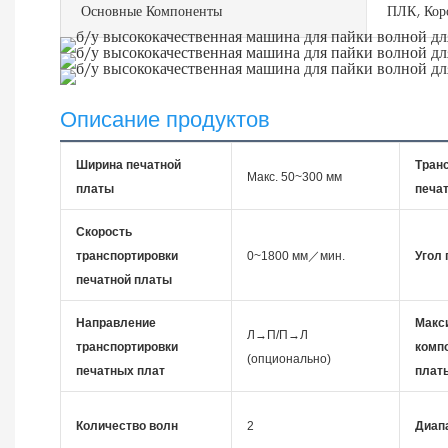
Основные Компоненты
ПЛК, Коро
Описание продуктов
Ширина печатной
Тран
Макс. 50~300 мм
платы
печа
Скорость
транспортировки
0~1800 мм／мин.
Угол 
печатной платы
Направление
Макс
Л→П/П→Л
транспортировки
комп
(опционально)
печатных плат
плат
Количество волн
2
Диап