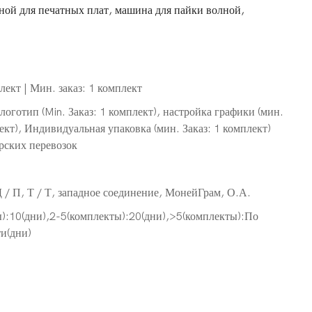
ой для печатных плат, машина для пайки волной,
ект | Мин. заказ: 1 комплект
оготип (Min. Заказ: 1 комплект), настройка графики (мин.
ект), Индивидуальная упаковка (мин. Заказ: 1 комплект)
рских перевозок
Д / П, Т / Т, западное соединение, МонейГрам, О.А.
):10(дни),2-5(комплекты):20(дни),>5(комплекты):По
и(дни)