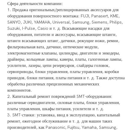
Сфера деятельности компании:
1. Продажа оригинальных/реплицированных аксессуаров для
оборудования поверхностного монтажа: FUJI, Panasert, KME,
SANYO, JUKI, YAMAHA, Universal, Samsung, Siemens, Philips,
Suzuki, I-Pulse, Casio и т. д. Всасывающие насадки для
оборудования, питатели и аксессуары, всасывающие штанги,
штанги всасывающих штанг, датчики, режущие ножи, ремни,
фильтровальная вата, датчики, оптические модули,
электромагнитные клапаны, цилиндры, двигатели и энкодеры,
драйверы, кольцевые лампы, камеры, платы, галогенные лампы,
усилители, лазеры, цепи резервуаров, слайдеры головок,
сервоприводы, блоки управления, платы управления, коробки
приводов, блоки питания, платы питания и т. д. Также доступна
обработка различных прецизионных механических
компонентов.
2. Капитальный ремонт повреждений SMT-оборудования:
различные серводвигатели, силовые платы, блоки управления,
платы управления, шкафы питания, усилители и т. д.
3. SMT-станки: установка, ввод в эксплуатацию, капитальный
ремонт, ежегодное обслуживание и т. д. для машин таких
производителей, как Panasonic, Fujitsu, Yamaha, Samsung,