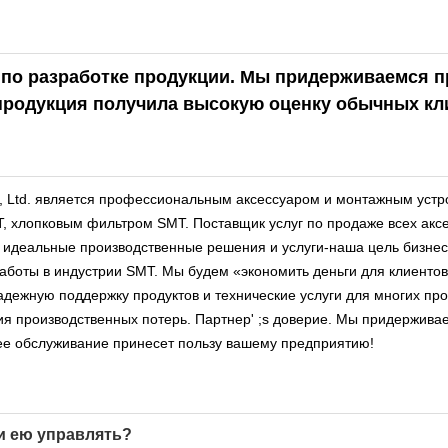
по разработке продукции. Мы придерживаемся п
продукция получила высокую оценку обычных кли
o., Ltd. является профессиональным аксессуаром и монтажным уст
, хлопковым фильтром SMT. Поставщик услуг по продаже всех акс
деальные производственные решения и услуги-наша цель бизнеса.
работы в индустрии SMT. Мы будем «экономить деньги для клиентов
ежную поддержку продуктов и технические услуги для многих пр
ия производственных потерь. Партнер' ;s доверие. Мы придержива
нее обслуживание принесет пользу вашему предприятию!
ли ею управлять?