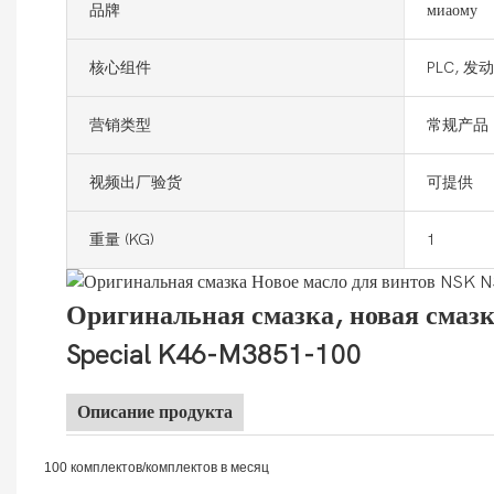
品牌
миаому
核心组件
PLC, 发
营销类型
常规产品
视频出厂验货
可提供
重量 (KG)
1
Оригинальная смазка, новая смазк
Special K46-M3851-100
Описание продукта
100 комплектов/комплектов в месяц