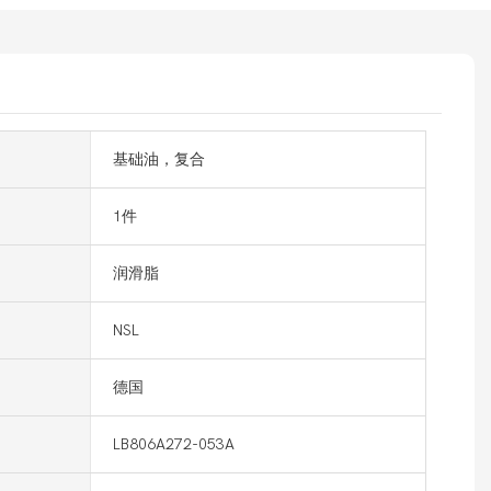
基础油，复合
1件
润滑脂
NSL
德国
LB806A272-053A