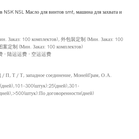
в NSK NSL Масло для винтов smt, машина для захвата и
. Заказ: 100 комплектов), 外包裝定制 (Мин. Заказ: 100
 图案定制 (Мин. Заказ: 100 комплектов)
费 · 陆运运费 · 空运运费
Д / П, Т / Т, западное соединение, МонейГрам, О.А.
(дней),101-300(штук):25(дней),301-
дней),>500(штук):По договоренности(дней)