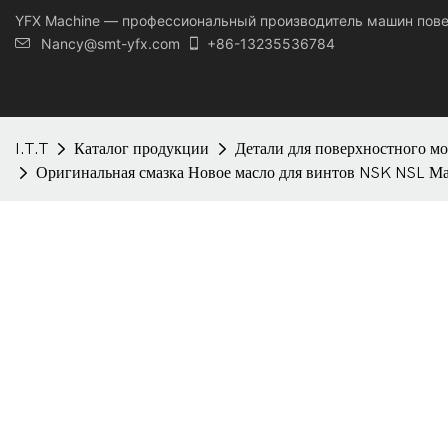
YFX Machine — профессиональный производитель машин пов
Nancy@smt-yfx.com
+86-13235536784
I.T.T
Каталог продукции
Детали для поверхностного м
Оригинальная смазка Новое масло для винтов NSK NSL Ма