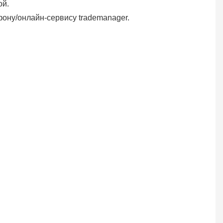
ой.
фону/онлайн-сервису trademanager.