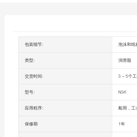
包装细节:
泡沫和纸
类型:
润滑脂
交货时间:
3 ~ 5个
型号:
NSK
应用程序:
船用，工
保修期
1年