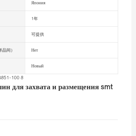
Япония
1年
可提供
样品间）
Нет
Новый
ин для захвата и размещения smt