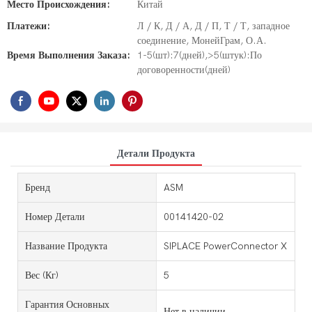
Место Происхождения:
Китай
Платежи:
Л / К, Д / А, Д / П, Т / Т, западное
соединение, МонейГрам, О.А.
Время Выполнения Заказа:
1-5(шт):7(дней),>5(штук):По
договоренности(дней)
Детали Продукта
Бренд
ASM
Номер Детали
00141420-02
Название Продукта
SIPLACE PowerConnector X
Вес (кг)
5
Гарантия Основных
Нет в наличии