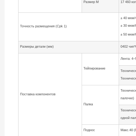
Размер М
17 460 коп
± 40 мкм/
± 30 мкм/
Точность размещения (Cpk 1)
± 50 мкм
Размеры детали (мм)
0402 чип*
Лента: 4–
Тейпирование
Техническ
Техническ
Техническ
Поставка компонентов
палочке)
Палка
Техническ
одной пал
Поднос
Макс.40 (