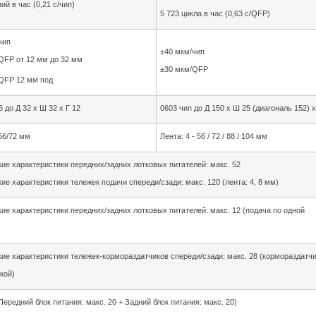
ий в час (0,21 с/чип)
5 723 цикла в час (0,63 с/QFP)
чип
±40 мкм/чип
QFP от 12 мм до 32 мм
±30 мкм/QFP
/QFP 12 мм под
6 до Д 32 x Ш 32 x Г 12
0603 чип до Д 150 x Ш 25 (диагональ 152) x
56/72 мм
Лента: 4 - 56 / 72 / 88 / 104 мм
ие характеристики передних/задних лотковых питателей: макс. 52
ие характеристики тележек подачи спереди/сзади: макс. 120 (лента: 4, 8 мм)
ие характеристики передних/задних лотковых питателей: макс. 12 (подача по одной
ие характеристики тележек-кормораздатчиков спереди/сзади: макс. 28 (кормораздатчи
кой)
Передний блок питания: макс. 20 + Задний блок питания: макс. 20)