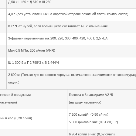
Д 50 x Ш 50 ~ Д 510 x Ш 260
4,0 с (без установленных на обратной стороне печатной платы компонентов)
0 с* *Нет нулей, если время цикла составляет 4,0 с или меньше
3-фазный переменный ток 200, 220, 380, 400, 420, 480 В 2,5 кВА
Мин.0,5 МПа, 200 л/мин (ANR)
Ш 1 300*2 x Г 2 798*3 x В 1 444*4
2 690 кг (Только для основного корпуса: отличается в зависимости от конфигура
опции.)
ловка с 8 насадками
Головка с 3 насадками V2 *5
населения)
(на душу населения)
7 200 копий/ч (0,50 с/чип)
ий в час (0,20 с/чип)
5 900 циклов в час (0,61 с/QFP)
6 984 копий в час (0,52 с/чип)