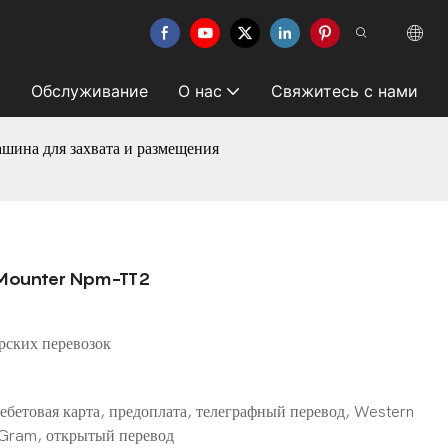
Обслуживание
О нас
Свяжитесь с нами
шина для захвата и размещения
p Mounter Npm-TT2
рских перевозок
ебетовая карта, предоплата, телеграфный перевод, Western
Gram, открытый перевод