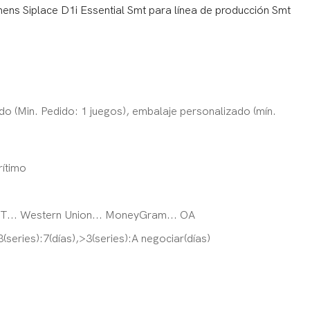
ns Siplace D1i Essential Smt para línea de producción Smt
o (Min. Pedido: 1 juegos), embalaje personalizado (mín.
ítimo
T/T... Western Union... MoneyGram... OA
3(series):7(días),>3(series):A negociar(días)