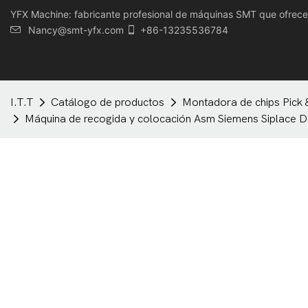
YFX Machine: fabricante profesional de máquinas SMT que ofrece u
Nancy@smt-yfx.com
+86-13235536784
I.T.T
Catálogo de productos
Montadora de chips Pick 
Máquina de recogida y colocación Asm Siemens Siplace D1i