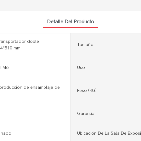
Detalle Del Producto
ransportador doble:
Tamaño
34*510 mm
I M6
Uso
 producción de ensamblaje de
Peso (KG)
Garantía
onado
Ubicación De La Sala De Exposi