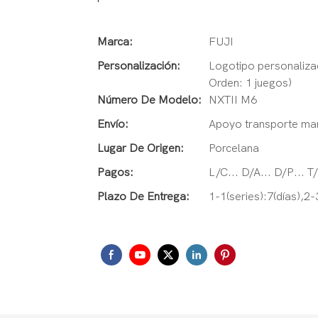
Marca:
FUJI
Personalización:
Logotipo personalizad
Orden: 1 juegos)
Número De Modelo:
NXTII M6
Envío:
Apoyo transporte mar
Lugar De Origen:
Porcelana
Pagos:
L/C... D/A... D/P... 
Plazo De Entrega:
1-1(series):7(días),2-