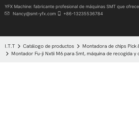
YFX Machine: fabricante profesional de máquinas SMT que ofrece u
Nancy@smt-yfx.com
+86-13235536784
I.T.T
Catálogo de productos
Montadora de chips Pick 
Montador Fu-ji Nxtii M6 para Smt, máquina de recogida y c