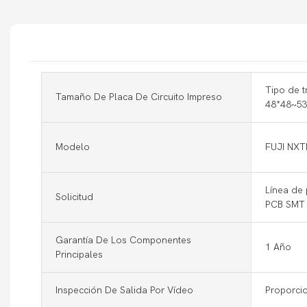
Tipo de t
Tamaño De Placa De Circuito Impreso
48*48~5
Modelo
FUJI NXTI
Línea de
Solicitud
PCB SMT
Garantía De Los Componentes
1 Año
Principales
Inspección De Salida Por Vídeo
Proporci