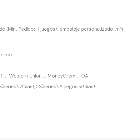
o (Min. Pedido: 1 juegos), embalaje personalizado (mín.
ítimo
T/T... Western Union... MoneyGram... OA
3(series):7(días),>3(series):A negociar(días)