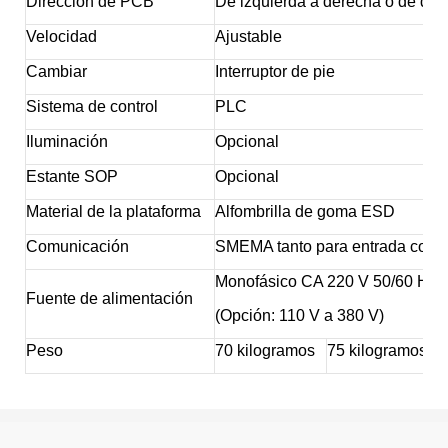
Dirección de PCB
De izquierda a derecha o de der
Velocidad
Ajustable
Cambiar
Interruptor de pie
Sistema de control
PLC
Iluminación
Opcional
Estante SOP
Opcional
Material de la plataforma
Alfombrilla de goma ESD
Comunicación
SMEMA tanto para entrada como 
Monofásico CA 220 V 50/60 Hz
Fuente de alimentación
(Opción: 110 V a 380 V)
Peso
70 kilogramos
75 kilogramos
9