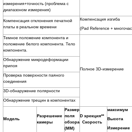
измерения+точность (проблема с
диапазоном измерения)
Компенсация изгиба
Компенсация отклонения печатной
платы в реальном времени
(Pad Reference + многоча
Темное положение компонента и
положение белого компонента. Тело
компонента.
Обнаружение микродеформации
припоя
Полное 3D-измерение
Проверка поверхности паяного
соединения
3D-обнаружение полярности
Обнаружение трещин в компонентах
Размер
максимум
Разрешение
поля
D
эрекция**
Модель
Высота
камеры
обзора
Скорость
Измерение
(ММ)