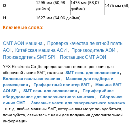
1295 мм (50,98
1475 мм (58,07
D
1475 мм (58
дюйма)
дюйма)
H
1627 мм (64,06 дюйма)
Ключевые слова:
СМТ АОИ машина
,
Проверка качества печатной платы
AOI
,
Китайская машина АОИ
,
Производитель АОИ
,
Производитель SMT SPI
,
Поставщик СМТ АОИ
YFX Electronic Co.,ltd предоставляет полные решения для
сборочной линии SMT, включая
SMT печь для оплавления
,
Волновая паяльная машина
,
Машина для подбора и
размещения
,
Трафаретный принтер SMT
,
Машина SMT
AOI SPI
,
SMT печь для оплавления
,
Периферийное
оборудование для поверхностного монтажа
,
Сборочная
линия СМТ
,
Запасные части для поверхностного монтажа
и т. д. любые машины SMT, которые вам могут понадобиться,
пожалуйста, свяжитесь с нами для получения дополнительной
информации