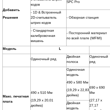
SPC Pro
кодов
Добавить
- 1D & Встроенный
Решения
2D-считыватель
- Обзорная станция
штрих-кодов
- Стандартная
- Посторонний материал
калибровочная
по всей плате (WFMI)
мишень
Модель
L
Двойная
Одиночный
Одиночный ряд
полоса
ряд
Одиночная
модель
490 x 580 Мм
690 x 690
(19,29 х 22,83
490 x 510 Мм
Мм
дюйма)
Макс. печатная
(19,29 х 20,01
(27,17 х
плата
Двойная
дюйма)
27,17
модель