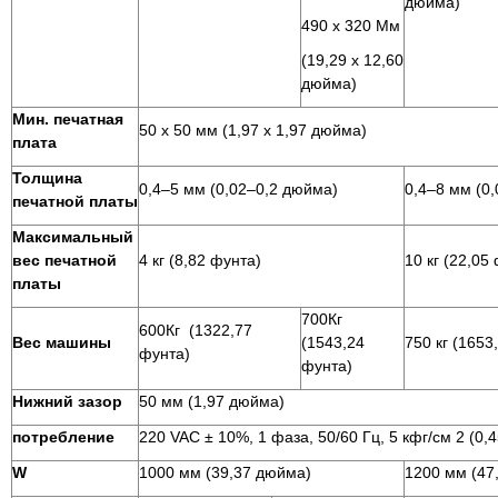
дюйма)
490 x 320 Мм
(19,29 х 12,60
дюйма)
Мин. печатная
50 х 50 мм (1,97 х 1,97 дюйма)
плата
Толщина
0,4–5 мм (0,02–0,2 дюйма)
0,4–8 мм (0
печатной платы
Максимальный
вес печатной
4 кг (8,82 фунта)
10 кг (22,05
платы
700Кг
600Кг
(1322,77
Вес машины
(1543,24
750 кг (1653
фунта)
фунта)
Нижний зазор
50 мм (1,97 дюйма)
потребление
220 VAC ± 10%, 1 фаза, 50/60 Гц, 5 кфг/см
2 (0,
W
1000 мм (39,37 дюйма)
1200 мм (47