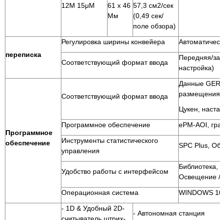
12M 15μМ
61 x 46
57,3 см2/сек
Мм
(0,49 сек/
поле обзора)
Регулировка ширины конвейера
Автоматичес
переписка
Передняя/за
Соответствующий формат ввода
настройка)
Данные GER
размещения,
Соответствующий формат ввода
Цукен, наста
Программное обеспечение
ePM-AOI, гр
Программное
Инструменты статистического
обеспечение
SPC Plus, О
управления
Библиотека,
Удобство работы с интерфейсом
Освещение
Операционная система
WINDOWS 10
- 1D & Удобный 2D-
- Автономная станция
считыватель штрих-