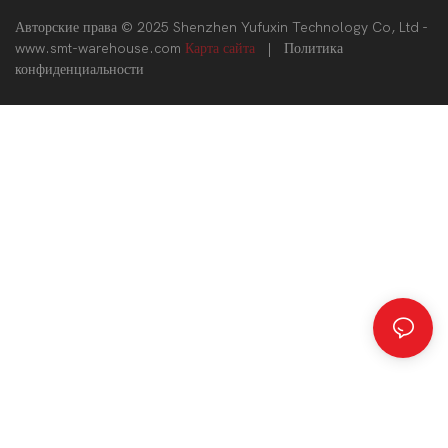
Авторские права © 2025 Shenzhen Yufuxin Technology Co, Ltd -
www.smt-warehouse.com
Карта сайта
|
Политика
конфиденциальности