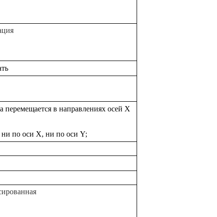
ация
ать
а перемещается в направлениях осей X
ни по оси X, ни по оси Y;
сированная