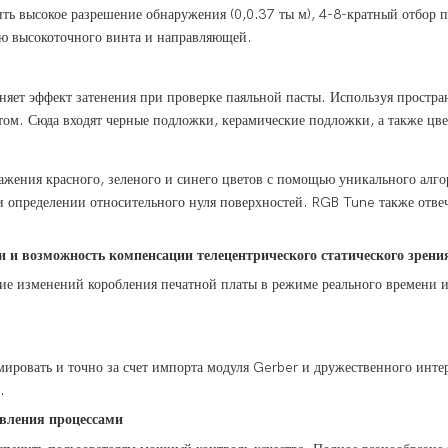
ть высокое разрешение обнаружения (0,0.37
ты
м), 4-8-кратный отбор п
ью высокоточного винта и направляющей.
няет эффект затенения при проверке паяльной пасты. Используя простра
атом. Сюда входят черные подложки, керамические подложки, а также ц
жения красного, зеленого и синего цветов с помощью уникального алго
и определении относительного нуля поверхностей. RGB Tune также отве
и и возможность компенсации телецентрического статического зрени
е изменений коробления печатной платы в режиме реального времени и
ммировать
и точно за счет импорта модуля Gerber и дружественного
инте
.
авления процессами