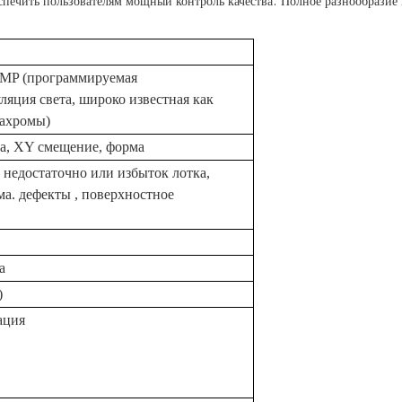
печить пользователям мощный контроль качества. Полное разнообразие
PMP (программируемая
ляция света, широко известная как
бахромы)
та, XY
смещение, форма
, недостаточно или избыток лотка,
ма.
дефекты
, поверхностное
а
)
ация