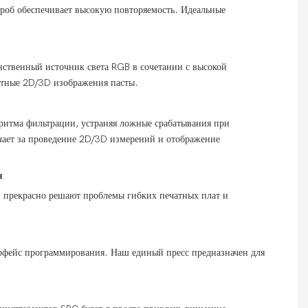
роб обеспечивает высокую повторяемость. Идеальные
нственный источник света RGB в сочетании с высокой
ветные 2D/3D изображения пасты.
ритма фильтрации, устраняя ложные срабатывания при
чает за проведение 2D/3D измерений и отображение
я
 прекрасно решают проблемы гибких печатных плат и
рфейс программирования. Наш единый пресс предназначен для