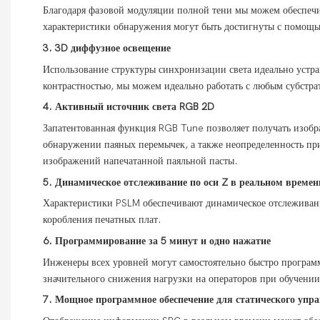
Благодаря фазовой модуляции полной тени мы можем обеспечи
характеристики обнаружения могут быть достигнуты с помощ
3.
3D диффузное освещение
Использование структуры синхронизации света идеально устра
контрастностью, мы можем идеально работать с любым субстр
4.
Активный источник света RGB 2D
Запатентованная функция RGB Tune позволяет получать изобра
обнаружении паяных перемычек, а также неопределенность пр
изображений напечатанной паяльной пасты.
5.
Динамическое отслеживание по оси Z в реальном времен
Характеристики PSLM обеспечивают динамическое отслеживани
коробления печатных плат.
6.
Программирование за 5 минут и одно нажатие
Инженеры всех уровней могут самостоятельно быстро програ
значительного снижения нагрузки на операторов при обучении
7.
Мощное программное обеспечение для статического упр