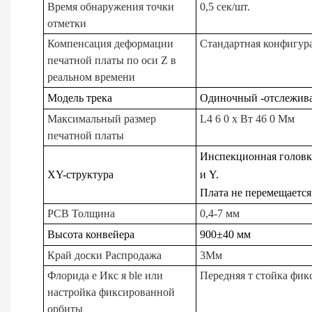
Время обнаружения точки
0,5 сек/шт.
отметки
Компенсация деформации
Стандартная конфигур
печатной платы по оси Z в
реальном времени
Модель трека
Одиночный
-отслежив
Максимальный размер
L4
6
0 х Вт
46
0 Мм
печатной платы
Инспекционная головк
XY-структура
и Y.
Плата не перемещается 
PCB
Толщина
0,4-7 мм
Высота конвейера
900±40 мм
Край доски
Распродажа
3Мм
Флорида
е
Икс
я
ble или
Передняя т
стойка фик
настройка фиксированной
орбиты