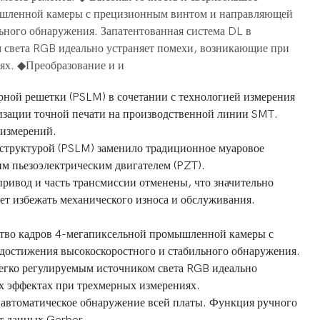
ышленной камеры с прецизионным винтом и направляющей
ьного обнаружения. Запатентованная система DL в
м света RGB идеально устраняет помехи, возникающие при
ях. ◆Преобразование и и
ной решетки (PSLM) в сочетании с технологией измерения
изации точной печати на производственной линии SMT.
-измерений.
структурой (PSLM) заменило традиционное муаровое
м пьезоэлектрическим двигателем (PZT).
ривод и часть трансмиссии отменены, что значительно
ет избежать механического износа и обслуживания.
ство кадров 4-мегапиксельной промышленной камеры с
достижения высокоскоростного и стабильного обнаружения.
легко регулируемым источником света RGB идеально
х эффектах при трехмерных измерениях.
автоматическое обнаружение всей платы. Функция ручного
ет данных Gerber.