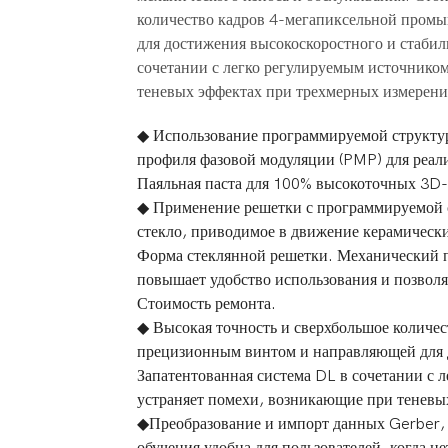
количество кадров 4-мегапиксельной пром
для достижения высокоскоростного и стабил
сочетании с легко регулируемым источнико
теневых эффектах при трехмерных измерени
◆ Использование программируемой структур
профиля фазовой модуляции (PMP) для реал
Паяльная паста для 100% высокоточных 3D
◆ Применение решетки с программируемой 
стекло, приводимое в движение керамически
Форма стеклянной решетки. Механический п
повышает удобство использования и позволя
Стоимость ремонта.
◆ Высокая точность и сверхбольшое количе
прецизионным винтом и направляющей для 
Запатентованная система DL в сочетании с 
устраняет помехи, возникающие при теневы
◆Преобразование и импорт данных Gerber, 
обучения удобна для пользователей, когда н