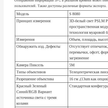
Отображение информации SPC в реальном времени может обес
пользователей. Также доступны различные форматы экспорта.
Модель
S
8080
Принцип измерения
3D-белый свет PSLM 
пространственная моду
технология муаровой 
Измерения
Объем, площадь, высо
Обнаружить
изд. Дефекты
Отсутствует отпечаток
перемычки, офсет, фор
загрязнение
Камера Пиксель
5M
Типы объективов
Телецентрическая линз
Разрешение объектива
16
гм
,(13um как опция
Красный Зеленый
Стандартная конфигур
Синий/RGB Вариант
источника света с тремя
колами