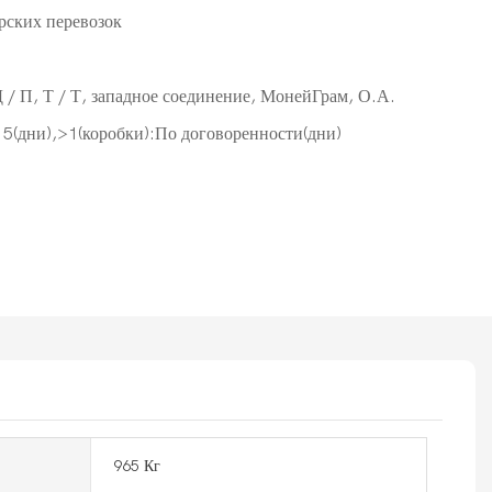
рских перевозок
Д / П, Т / Т, западное соединение, МонейГрам, О.А.
15(дни),>1(коробки):По договоренности(дни)
965 Кг