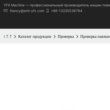
YFX Machine — профессиональный производитель машин пов
Nancy@smt-yfx.com
+86-13235536784
I.T.T
Каталог продукции
Проверка
Проверка паяльно