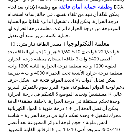
وظيفة حماية أمان فائقة
مع وظيفة الإنذار، بعد لحام BGA،
يمكن للآلة أن تنبه من تلقاء نفسها. في حالة إساءة استخدام
درجة الحرارة، يمكن إيقاف تشغيل الدائرة تلقائيًا مع الحماية
المزدوجة من درجة الحرارة الزائدة. معلمة درجة الحرارة لها
حماية بكلمة مرور لمنع أي تعديل.
معلمة التكنولوجيا
1 مصدر الطاقة تيار متردد 110
فولت/220 فولت ± 10% 50/60 هرتز 2 إجمالي الطاقة بحد
أقصى 6400 وات 3 طاقة السخان منطقة درجة الحرارة
العلوية 1200 وات، منطقة درجة الحرارة الثانية 1200 وات،
منطقة درجة حرارة الأشعة تحت الحمراء 4000 وات 4 طريقة
تحديد الموقع فتحة على شكل حرف V، يمكن تعديل أدوات
دعم لوحة الدوائر المطبوعة، ضوء الليزر يقوم بالتمركز السريع
وتحديد الموضع 5 التحكم في درجة الحرارة (مستشعر K عالي
الدقة) (حلقة مغلقة)، وحدة تحكم مستقلة في درجة الحرارة،
يمكن أن تصل الدقة إلى ± 1 درجة مئوية 6 المواد الكهربائية
محرك تشغيل + وحدة تحكم ذكية في درجة الحرارة + شاشة
لمس ملونة 7 حجم لوحة الدوائر المطبوعة بحد أقصى
410×380 مم بحد أدنى 10×10 مم 8 الرقائق القابلة للتطبيق