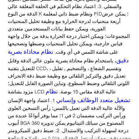
والسفلي. 3. اعتماد نظام التحكم في الحلقة المغلقة عالي
الدقة من النوع K ونظام ضبط ذاتي لمعلمة PID؛ يمكن عرض
أربعة منحنيات لدرجة الحرارة مع وظيفة تحليل المنحنيات
الفورية، ويمكن حفظ بيانات المستخدمين متعددي
المجموعات؛ ويمكن اختبار درجة الحرارة بدقة من خلال واجهة
قياس خارجية، ويمكن تحليل المنحنيات وضبطها وتصحيحها
نظام محاذاة بصرية
على شاشة اللمس في أي وقت.
دقيق،
باستخدام نظام محاذاة بصرية ملون عالي الدقة وقابل
للتعديل بتقنية CCD، وتقسيم الشعاع
،
والتضخيم.
,
تقليل
،
تعديل دقيق والتركيز التلقائي مع وظيفة ضبط دقة الانحراف
اللوني التلقائي وضبط السطوع، وتباين الصورة القابل للتعديل؛
نظام
مزود بشاشة LCD عالية الدقة مقاس 15 بوصة.
تشغيل متعدد الوظائف وإنساني
1. اعتماد واجهة الإنسان
والآلة عالية الدقة التي تعمل باللمس؛ رأس التسخين العلوي
ورأس التركيب مصممان 2 في 1؛ مما يوفر أنواعًا عديدة من
أنبوب BGA المصنوع من سبائك التيتانيوم يمكن تدويره 360
درجة لسهولة التركيب والاستبدال. 2.
ضبط دقيق للميكرومتر
و
بزاوية
Y وR، وتحديد دقيق، ويمكن أن تصل الدقة إلى ±0.01 مم.
X