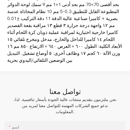
بحد أقصى 70×70 مم بحد أدنى 1×1 مم 9 سمك لوحة الدوائر
المطبوعة القابل للتطبيق 0.3-5 مم 10 نظام المحاذاة عدسة
بصرية + كاميرا صناعية عالية الدقة 11 دقة التركيب ±0.01
مم ١٢ واجهة درجة حرارة ٣ قطع ١٣ مراقبة بقعة القصدير
كاميرا خارجية اختيارية لمراقبة عملية ذوبان كرة اللحام أثناء
اللحام ١٤ كاميرا للداخل والخارج، مدخل ومخرج تلقائي ١٥
الأبعاد الكلية: الطول ٦٠٠ × العرض ٦٤٠ × الارتفاع ٨٥٠ مم ١٦
وزن الآلة ٦٠ كجم ١٧ وظائف أخرى: ٥ أوضاع تشغيل. التبديل
بين الوضعين التلقائي/اليدوي بحرية
تواصل معنا
نحن ملتزمون بتقديم منتجات عالية الجودة بأسعار تنافسية. لذا،
ندعو جميع الشركات المهتمة للتواصل معنا لمزيد من
المعلومات.
اسم