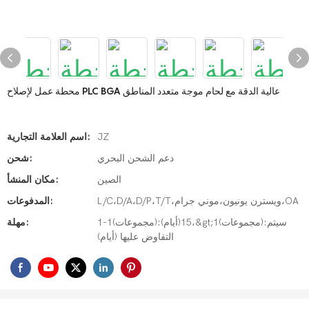
محطة عمل لإصلاح PLC BGA عالية الدقة مع لحام موجة متعدد المناطق
JZ
اسم العلامة التجارية:
دعم الشحن البحري
شحن:
الصين
مكان المنشأ:
L/C،D/A،D/P،T/T،ويسترن يونيون،موني جرام،OA
المدفوعات:
1-1(مجموعات):15(أيام)،&gt;1(مجموعات):سيتم
مهلة:
التفاوض عليها (أيام)