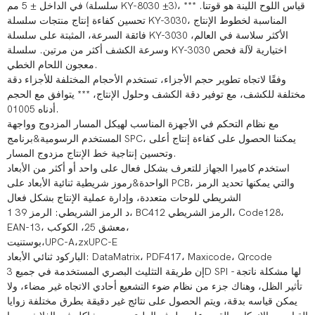
في الداخل ± 5 مم (سلسلة KY-8030 ±3)، قياس اللوح اللينة هو قوتنا. ***
تحسين كفاءة إنتاج منتجات سلسلة KY-3030، المناسبة لخطوط الإنتاج
فائقة السرعة، المثبتة على سلسلة KY-3030 الأكثر سلاسة في العالم،
وسرعة الكشف أكثر من مرتين. سلسلة KY-3030 اختيارية لآلة فحص
معجون اللحام الخطي.
وفقًا لاتجاه تطوير حجم الأجزاء، تستخدم الأحجام المختلفة للأجزاء دقة
مختلفة للكشف، مع توفير دقة الكشف وحلول الإنتاج، *** يتوافق مع الحجم
أدناه 01005.
مع نظام التحكم في الأجهزة المناسب لهيكل المسار المزدوج وواجهة
المستخدم الرسومية&برنامج SPC، يمكننا الحصول على كفاءة إنتاج أعلى
وتحسين إنتاجية خط الإنتاج مزدوج المسار.
استخدم كاميرا الجهاز للتعرف بشكل فعال على واحد أو أكثر من الأبعاد
الواحدة&رموز شريطية ثنائية الأبعاد على PCB، والتي يمكنها تحديد الرمز
الشريطي للوحات متعددة، وإدارة عملية الإنتاج بشكل فعال
1 د الرمز الشريطي: الرمز 39، BC412 الرمز الشريطي، Code128،
​EAN-13، معشق 25، الكوكب،
بوستنيت،UPC-A،zxUPC-E
​الباركود ثنائي الأبعاد: DataMatrix، PDF417، Maxicode، Qrcode
​إن طريقة التثليث البصري المستخدمة في جميع 3D SPI لها مشكلة ناتجة -
تأثير الظل، وهناك جزء من نظام ضوء التشعيع أحادي الاتجاه غير مضاء، ولا
يمكن قياسه بدقة، ويتم الحصول على نتائج غير دقيقة بطرق مختلفة زوايا