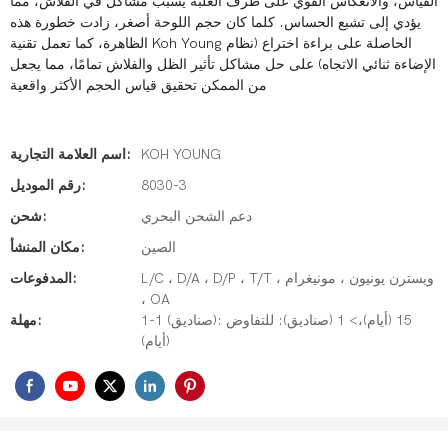
القياس، والانعكاس القوي على طرف العلبة يسبب مشاكل في الفلاش، مما
يؤدي إلى تشبع الحساس. كلما كان حجم اللوحة أصغر، زادت خطورة هذه
الظاهرة، كما تعمل تقنية Koh Young الحاصلة على براءة اختراع (نظام
الإضاءة ثنائي الاتجاه) على حل مشاكل تأثير الظل والفلاش تمامًا، مما يجعل
من الممكن تحقيق قياس الحجم الأكثر واقعية
KOH YOUNG
اسم العلامة التجارية:
8030-3
رقم الموديل:
دعم الشحن البحري
شحن:
الصين
مكان المنشأ:
L/C ، D/A ، D/P ، T/T ، ويسترن يونيون ، مونيغرام
المدفوعات:
، OA
1-1 (صناديق): 15 (أيام)،> 1 (صناديق): للتفاوض
مهلة:
(أيام)