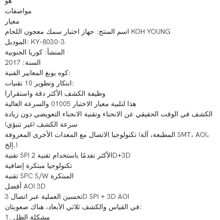
هو
مواصفات
معيار
اسم المنتج: جهاز اختبار سمك معجون اللحام KOH YOUNG
الموديل: KY-8030-3
المنشأ: كوريا الجنوبية
السنة: 2017
كوه يونغ المعايير الفنية:
ابتكار وتطوير 10 تقنيات:
وظيفة الكشف الأكثر دقة واستقرارا
هذا لتلبية معيار الاختبار 01005 والسرعة العالية
الكشف في الوقت الحقيقي عن الانحناء وتقنية الانحناء التعويضي دون زيادة
سرعة الكشف (غير تنبؤي)
تكنولوجيا الاتصال مع المعدات الأخرى المعروفة (المطبعة، آلة SMT، AOI،
إلخ.)
تقنية SPI الأكثر تقدمًا باستخدام تقنية 2D+3D
تكنولوجيا مبتكرة إضافية
تقنية SPC S/W المبتكرة
أفضل AOI 3D
تحسين العملية عبر اتصال 3D SPI + 3D AOI
في القياس والكشف ثلاثي الأبعاد، هناك صعوبتان:
​​​1. مشكلة الظل