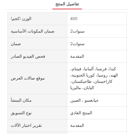
تفاصيل المنتج
400
الوزن (كجم)
سنوات2
ضمان المكونات الأساسية
سنوات2
ضمان
المقدمة
فحص الفيديو الصادر
كندا، فرنسا، ألمانيا، فيتنام،
الهند، روسيا، كوريا الجنوبية،
موقع صالات العرض
كازاخستان، طاجيكستان،
اليابان، ماليزيا
جيانغسو ، الصين
مكان المنشأ
المنتج العادي
نوع التسويق
المقدمة
تقرير اختبار الآلات