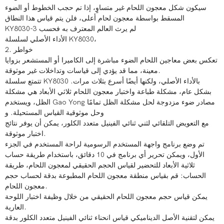
سيكون شكل معجون اللحام غير متساوٍ، إذا تم حجب الخطوط أو الضوء
المسقط بواسطة معجون لحام أعلى، فلن يتم قياس هذا النطاق
KY8030-3 لم يرث العالم المعترف به فحسب
الأداء الأصلي لسلسلة KY8030،
​​​2. خواطر
تعكس بعض معاجين اللحام الضوء مباشرة إلى الكاميرا أو المستشعر بزوايا
معينة، مما قد يؤدي إلى قياسات وتداخلات غير موثوقة.
تتمتع سلسلة KY8030 بالأداء الأصلي، ولكنها أيضًا أسرع بثلاث مرات.
بشكل عام، مشكلة طباعة واختبار معجون اللحام ثلاثي الأبعاد هي مشكلة
الظل، ويستخدم Gao Yong مصادر ضوء مزدوجة لحل مشكلة الظل تمامًا
وحل موثوقية القياس المستحيلة. و
مع التعويض التلقائي لثني ثنائي الفينيل متعدد الكلور، يمكن أن يوفر نتائج
اختبار موثوقة.
تم وضع برنامج واجهة المستخدم الرسومية لراحة المستخدم في الجزء
الأول، ويمكن تحرير أي برنامج في 10 دقائق، باستخدام طريقة حساب
ثلاثية الأبعاد للتحضير لقياس الحجم الحقيقي لمعجون اللحام، طريقة
الحساب: قم بقياس منطقة معجون اللحام المطبوعة بدقة لحساب حجم
معجون اللحام.
يمكن قياس حجم معجون اللحام الحقيقي من خلال وظيفة اختبار اللوحة
العارية.
يمكن لتقنية الأصل الديناميكي قياس انحناء ثنائي الفينيل متعدد الكلور بدقة