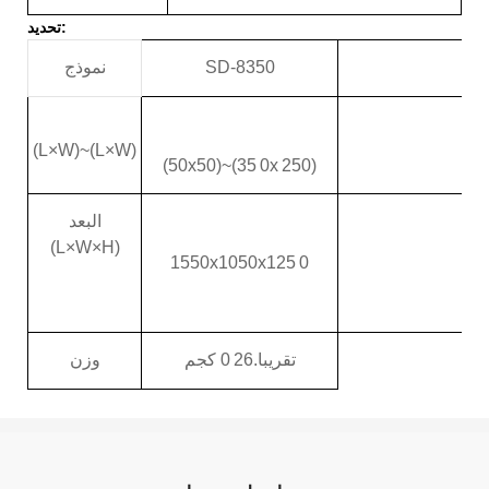
تحديد:
SD-8350
نموذج
(L×W)~(L×W)
(50x50)~(
35
0x
2
50)
البعد
(L×W×H)
155
0x
105
0x1
25
0
تقريبا.
26
0 كجم
وزن