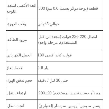
الحد الأقصى لسعة
300 قطعة (لوحة دوائر بسمك 0.6 مم)
اللوحة
حوالي 8 ثواني
وقت الدورة
اتصال 220-230 فولت (محدد من قبل
مزود الطاقة
المستخدم)، مرحلة واحدة
180 فولت كحد أقصى
الحمل الكهربائي
4-6 بار
ضغط الغاز
حتى 30 لترًا / دقيقة
حجم تدفق الهواء
900±20 مم (أو حسب تحديد المستخدم)
ارتفاع النقل
يسار → يمين أو يمين → يسار (اختياري)
اتجاه النقل