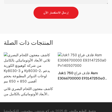
إرسال الاستفسار الآن
المنتجات ذات الصلة
Juk1 750 قاذف فراغ Asm
E3066700000 E93147250a0
Pv140507000
R
كاشف معجون اللحام البصري ثلاثي
الأبعاد الأوتوماتيكي بالكامل من
شركة كوهيونغ الكورية Ky8030-3
و Ky8030-2، يدعم لوحات الدوائر
المطبوعة بحجم أقصى 850 × 650
حقوق الطبع والنشر © 2025 شركة شنتشن يوفوشين للتكنولوجيا