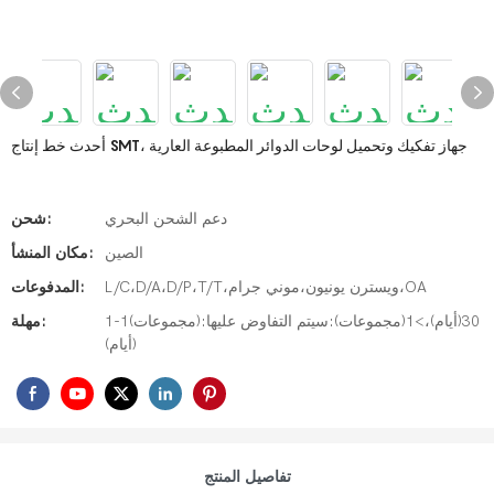
أحدث خط إنتاج SMT، جهاز تفكيك وتحميل لوحات الدوائر المطبوعة العارية
دعم الشحن البحري
شحن:
الصين
مكان المنشأ:
L/C،D/A،D/P،T/T،ويسترن يونيون،موني جرام،OA
المدفوعات:
1-1(مجموعات):30(أيام)،>1(مجموعات):سيتم التفاوض عليها
مهلة:
(أيام)
تفاصيل المنتج