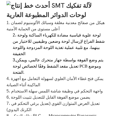
1. هيكل من صفائح معدنية مغلقة وسبائك الألومنيوم لضمان
أعلى مستوى من الحماية الأمنية
2، لوحة علوية قياسية مضادة للكهرباء الساكنة ولوحة
شفط الفراغ لإرسال لوحة وضعين وظيفيين للاختيار من
بينهما، مع تلبية عملية تغذية اللوحة المزدوجة واللوحة
الخفيفة
يتم وضع الفوهة بواسطة جهاز متحرك عالمي، ويمكن
3,
تعديل مقعد الشفط وفقًا لخصائص لوحة PCB وموضع
الفتحة.
4. يمكن فتح غطاء الأمان العلوي لسهولة التعامل مع أجهزة
الماكينة أثناء الصيانة
5، واجهة التحكم في وظيفة شاشة اللمس سهلة الاستخدام
يضمن موضع الفوهة القابل للتعديل تثبيت اللوحة
6,
7، تعديل العرض المتوازن القوي (تعديل برغي التحكم في
الكرنك اليدوي)
8، نظام التحكم PLC من Microcomputer Panasonic،