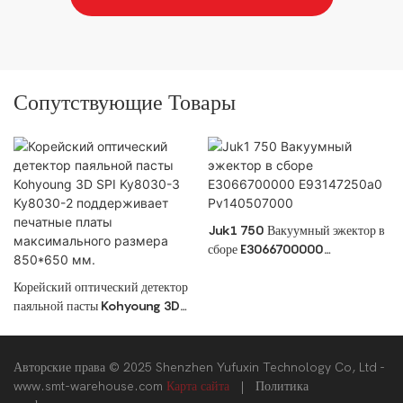
Сопутствующие Товары
Juk1 750 Вакуумный эжектор в
сборе E3066700000
E93147250a0 Pv140507000
Корейский оптический детектор
паяльной пасты Kohyoung 3D
SPI Ky8030-3 Ky8030-2
поддерживает печатные платы
максимального размера
Авторские права © 2025 Shenzhen Yufuxin Technology Co, Ltd -
850*650 мм.
www.smt-warehouse.com
Карта сайта
|
Политика