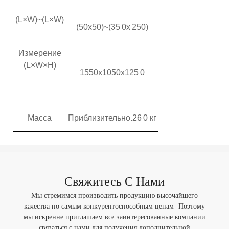
(L×W)~(L×W)
(50x50)~(
35
0x
2
50)
Измерение
(L×W×H)
155
0x
105
0x1
25
0
Масса
Приблизительно.
26
0 кг
Свяжитесь С Нами
Мы стремимся производить продукцию высочайшего
качества по самым конкурентоспособным ценам. Поэтому
мы искренне приглашаем все заинтересованные компании
связаться с нами для получения дополнительной