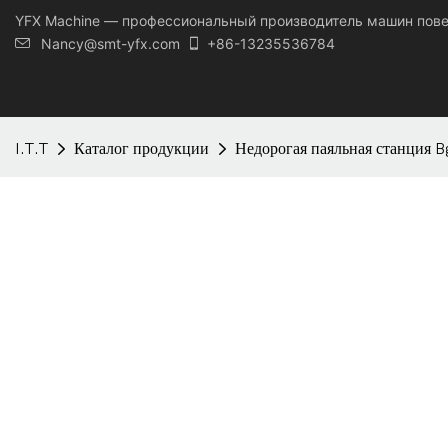
YFX Machine — профессиональный производитель машин пов
Nancy@smt-yfx.com
+86-13235536784
I.T.T
Каталог продукции
Недорогая паяльная станция 