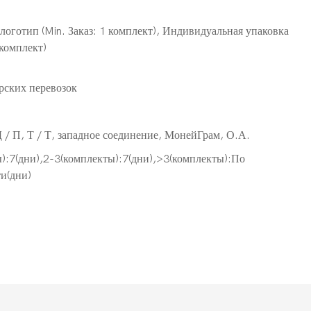
оготип (Min. Заказ: 1 комплект), Индивидуальная упаковка
 комплект)
рских перевозок
Д / П, Т / Т, западное соединение, МонейГрам, О.А.
):7(дни),2-3(комплекты):7(дни),>3(комплекты):По
и(дни)