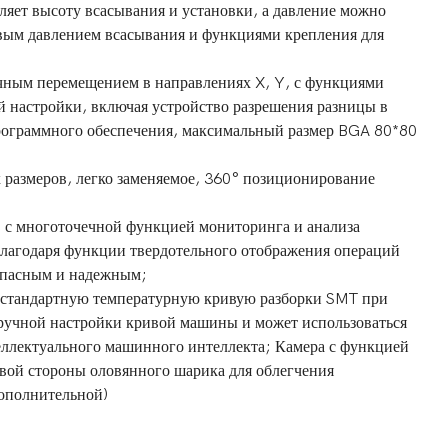
яет высоту всасывания и установки, а давление можно
евым давлением всасывания и функциями крепления для
учным перемещением в направлениях X, Y, с функциями
ой настройки, включая устройство разрешения разницы в
рограммного обеспечения, максимальный размер BGA 80*80
х размеров, легко заменяемое, 360° позиционирование
 с многоточечной функцией мониторинга и анализа
Благодаря функции твердотельного отображения операций
зопасным и надежным;
 стандартную температурную кривую разборки SMT при
 ручной настройки кривой машины и может использоваться
ллектуального машинного интеллекта; Камера с функцией
овой стороны оловянного шарика для облегчения
дополнительной)