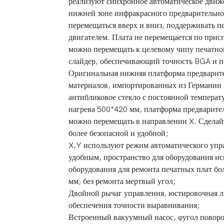
реализуют синхронное автоматическое движ
нижней зоне инфракрасного предварительног
перемещаться вверх и вниз, поддерживать п
двигателем. Плата не перемещается по при
можно перемещать к целевому чипу печатно
слайдер, обеспечивающий точность BGA и п
Оригинальная нижняя платформа предварите
материалов, импортированных из Германии (
антибликовое стекло с постоянной температ
нагрева 500*420 мм, платформа предварител
можно перемещать в направлении X. Сделай
более безопасной и удобной;
X,Y используют режим автоматического упр
удобным, пространство для оборудования и
оборудования для ремонта печатных плат б
мм, без ремонта мертвый угол;
Двойной рычаг управления, юстировочная ли
обеспечения точности выравнивания;
Встроенный вакуумный насос, φугол поворот