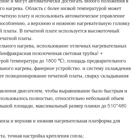
ение и могут автоматически достигать любого положения в
о нагрева. Область с более низкой температурой может
ечатную плату и использовать автоматическое управление
способлению, а верхнюю и нижнюю нагревательную головку
й платы. В печатной плате используется высокоточный
ечатной платы.
льного нагрева, использование отличных нагревательных
инфракрасная позолоченная световая трубка) +
урой (температура до 1800 ℃), площадь предварительного
ьного нагрева, фанерное устройство. и систему охлаждения
те позиционирование печатной платы, сварку складывания
авления двигателем, чтобы выравнивание было быстрым и
спользовалось полностью, относительно небольшой объем
ольшой площади, максимальный размер планки до 510*480
нза и верхняя и нижняя нагревательная платформа для
а, точная настройка крепления сопла;